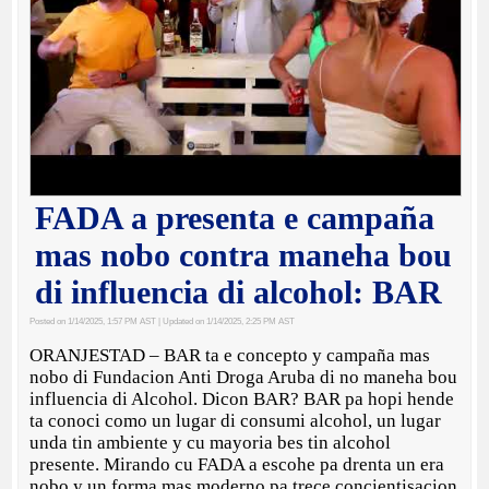
FADA a presenta e campaña
mas nobo contra maneha bou
di influencia di alcohol: BAR
Posted on 1/14/2025, 1:57 PM AST
| Updated on 1/14/2025, 2:25 PM AST
ORANJESTAD – BAR ta e concepto y campaña mas
nobo di Fundacion Anti Droga Aruba di no maneha bou
influencia di Alcohol. Dicon BAR? BAR pa hopi hende
ta conoci como un lugar di consumi alcohol, un lugar
unda tin ambiente y cu mayoria bes tin alcohol
presente. Mirando cu FADA a escohe pa drenta un era
nobo y un forma mas moderno pa trece concientisacion