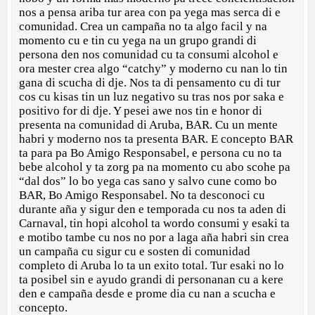
nos a pensa ariba tur area con pa yega mas serca di e
comunidad. Crea un campaña no ta algo facil y na
momento cu e tin cu yega na un grupo grandi di
persona den nos comunidad cu ta consumi alcohol e
ora mester crea algo “catchy” y moderno cu nan lo tin
gana di scucha di dje. Nos ta di pensamento cu di tur
cos cu kisas tin un luz negativo su tras nos por saka e
positivo for di dje. Y pesei awe nos tin e honor di
presenta na comunidad di Aruba, BAR. Cu un mente
habri y moderno nos ta presenta BAR. E concepto BAR
ta para pa Bo Amigo Responsabel, e persona cu no ta
bebe alcohol y ta zorg pa na momento cu abo scohe pa
“dal dos” lo bo yega cas sano y salvo cune como bo
BAR, Bo Amigo Responsabel. No ta desconoci cu
durante aña y sigur den e temporada cu nos ta aden di
Carnaval, tin hopi alcohol ta wordo consumi y esaki ta
e motibo tambe cu nos no por a laga aña habri sin crea
un campaña cu sigur cu e sosten di comunidad
completo di Aruba lo ta un exito total. Tur esaki no lo
ta posibel sin e ayudo grandi di personanan cu a kere
den e campaña desde e prome dia cu nan a scucha e
concepto.