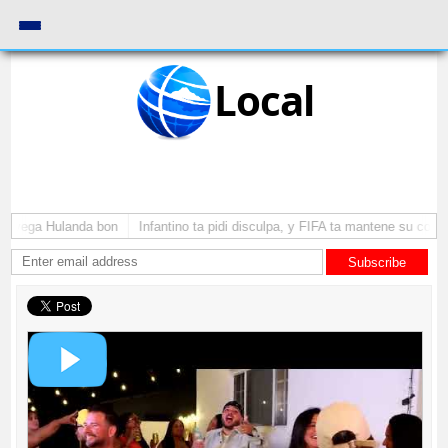
Local
a yega Hulanda bon
Infantino ta pidi disculpa, y FIFA ta mantene su como 
Subscribe