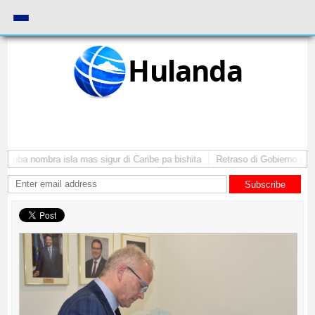
Hulanda
Aruba nombra isla mas sigur di Caribe pa bishita
Retraso di Gobierno ta po
Subscribe