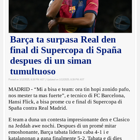
Barça ta surpasa Real den
final di Supercopa di Spaña
despues di un siman
tumultuoso
Posted on 1/12/2025, 8:38 PM AST
| Updated on 1/12/2025, 8:39 PM AST
MADRID - “Mi a bisa e team: ora tin hopi zonido pafo,
nos mester ta mas fuerte”, e tecnico di FC Barcelona, ​​
Hansi Flick, a bisa prome cu e final di Supercopa di
Spaña contra Real Madrid.
E team a duna un contesta impresionante den e Clasico
na Jeddah awe nochi. Despues di un promé mitar
emoshonante, Barça tabata lidera caba 4-1 i e
katalanonan a gana finalmente 5-2. Tabata e di dies