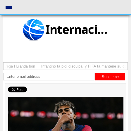
Internacional
 a yega Hulanda bon
Infantino ta pidi disculpa, y FIFA ta mantene su como 
Subscribe