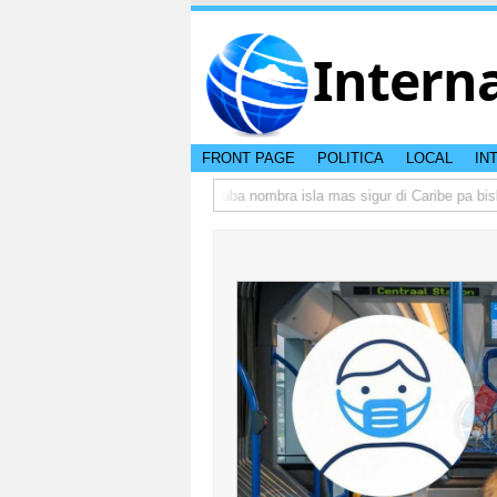
Intern
FRONT PAGE
POLITICA
LOCAL
IN
 peso di otro hende?
CISI: Aruba nombra isla mas sigur di Caribe pa bishit