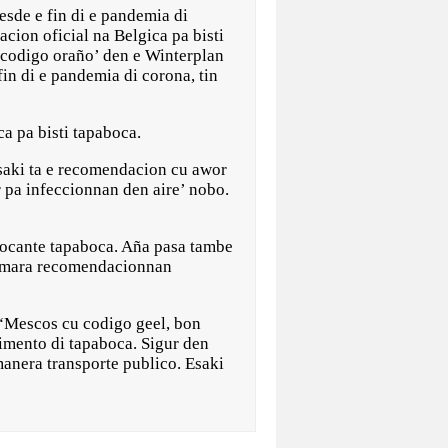
de e fin di e pandemia di
cion oficial na Belgica pa bisti
‘codigo oraño’ den e Winterplan
in di e pandemia di corona, tin
a pa bisti tapaboca.
Esaki ta e recomendacion cu awor
er pa infeccionnan den aire’ nobo.
 tocante tapaboca. Aña pasa tambe
o a mara recomendacionnan
 “Mescos cu codigo geel, bon
timento di tapaboca. Sigur den
manera transporte publico. Esaki