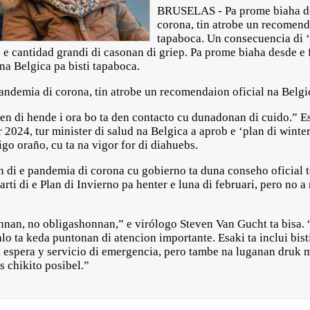
BRUSELAS - Pa prome biaha des
corona, tin atrobe un recomenda
tapaboca. Un consecuencia di 
e cantidad grandi di casonan di griep. Pa prome biaha desde e f
na Belgica pa bisti tapaboca.
andemia di corona, tin atrobe un recomendaion oficial na Belgic
en di hende i ora bo ta den contacto cu dunadonan di cuido.” 
r 2024, tur minister di salud na Belgica a aprob e ‘plan di wint
igo oraño, cu ta na vigor for di diahuebs.
in di e pandemia di corona cu gobierno ta duna conseho oficial
arti di e Plan di Invierno pa henter e luna di februari, pero n
nan, no obligashonnan,” e virólogo Steven Van Gucht ta bisa.
alo ta keda puntonan di atencion importante. Esaki ta inclui bis
i espera y servicio di emergencia, pero tambe na luganan druk 
 chikito posibel.”