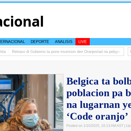
acional
TERNACIONAL
DEPORTE
ANALISIS
LIVE
a
Retraso di Gobierno ta pone inversion den Oranjestad na peliger
Abela
Belgica ta bol
poblacion pa b
na lugarnan ye
‘Code oranjo’
Posted on 1/10/2025, 10:13 AM AST
| Up