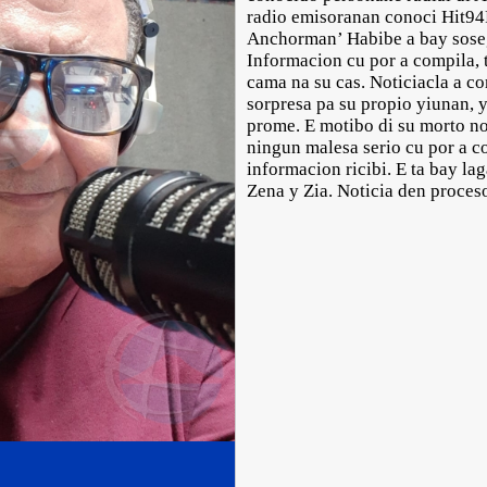
radio emisoranan conoci Hit
Anchorman’ Habibe a bay sosega
Informacion cu por a compila, t
cama na su cas. Noticiacla a c
sorpresa pa su propio yiunan, 
prome. E motibo di su morto no
ningun malesa serio cu por a c
informacion ricibi. E ta bay lag
Zena y Zia. Noticia den proces