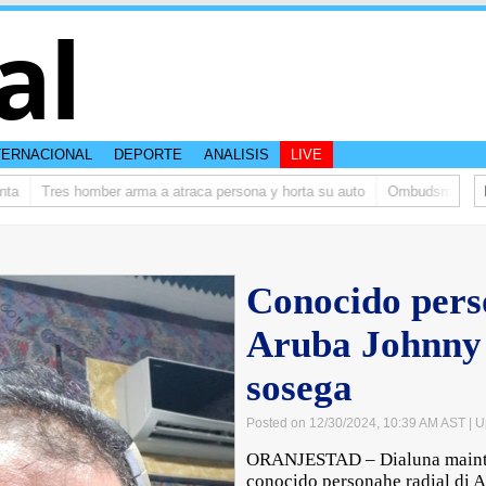
al
TERNACIONAL
DEPORTE
ANALISIS
LIVE
Tres homber arma a atraca persona y horta su auto
Ombudsman ta bishi
Conocido pers
Aruba Johnny
sosega
Posted on 12/30/2024, 10:39 AM AST
| U
ORANJESTAD – Dialuna mainta a
conocido personahe radial di A