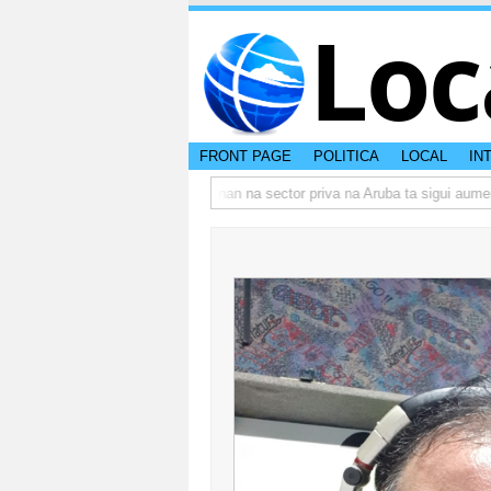
Loc
FRONT PAGE
POLITICA
LOCAL
IN
 actual di Aruba?
Prestamonan na sector priva na Aruba ta sigui aumenta