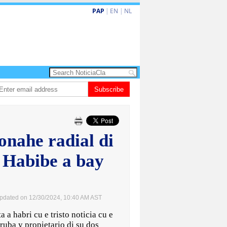
PAP
|
EN
|
NL
ta barionan pa atende kehonan di ciudadano
Subscribe
Gobierno ta amplia ayudo fi
onahe radial di
 Habibe a bay
pdated on 12/30/2024, 10:40 AM AST
 habri cu e tristo noticia cu e
ruba y propietario di su dos