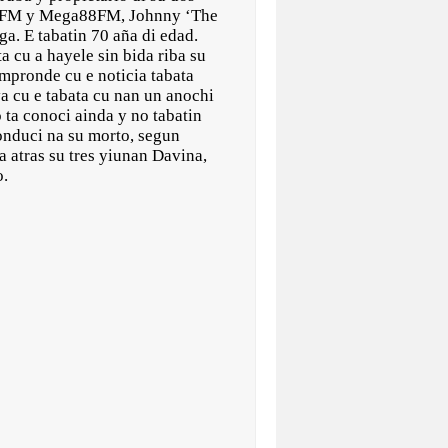
94FM y Mega88FM, Johnny ‘The
. E tabatin 70 aña di edad.
a cu a hayele sin bida riba su
ompronde cu e noticia tabata
ya cu e tabata cu nan un anochi
 ta conoci ainda y no tabatin
onduci na su morto, segun
a atras su tres yiunan Davina,
o.