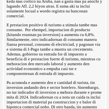
keda mas cortico na Aruba, nan a gasta mas pa anochi y
lagando Afl. 2,2 biyon atras. E suma aki ta inclui
solamente locual a wordo registra na banconan
comercial.
E prestacion positivo di turismo a stimula tambe mas
consumo. Por ehempel, importacion di producto
(kitando esunnan pa inversion) a aumenta cu 6,8%.
Similarmente, otro indicadornan di consumo manera
fiansa personal, consumo di electriciad, y pagonan via
e sistema di I-Pago tambe a mustra un crecemento.
Ademas, gobierno su entrada for di impuesto a
beneficia di e prestacion fuerte di turismo, mientras cu
mehoracion den mercado laboral y aumento den
actividad economico a empuha casi tur e
componentenan di entrada di impuesto.
Pa acomoda e aumento den e cantidad di turista, tin
inversion andando den e sector hotelero. Sinembargo,
no tur indicador di inversion a mehora durante e prome
mita di 2024. Indicadornan cu a nota un caida ta inclui
importacion di material pa construccion y e balor di
hipoteca comercial nobo. Di otro banda, tin aumento