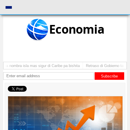
Economia
ba nombra isla mas sigur di Caribe pa bishita
Retraso di Gobierno ta pone 
Subscribe