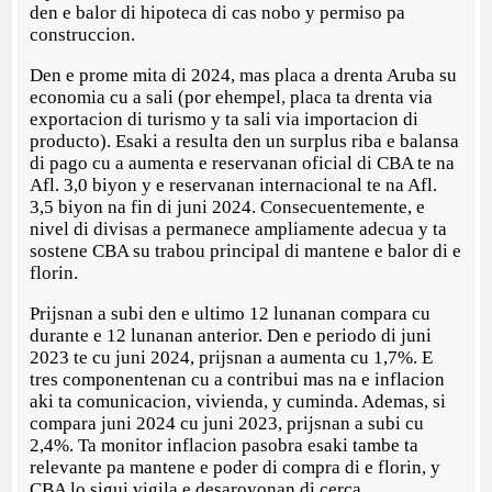
den e balor di hipoteca di cas nobo y permiso pa
construccion.
Den e prome mita di 2024, mas placa a drenta Aruba su
economia cu a sali (por ehempel, placa ta drenta via
exportacion di turismo y ta sali via importacion di
producto). Esaki a resulta den un surplus riba e balansa
di pago cu a aumenta e reservanan oficial di CBA te na
Afl. 3,0 biyon y e reservanan internacional te na Afl.
3,5 biyon na fin di juni 2024. Consecuentemente, e
nivel di divisas a permanece ampliamente adecua y ta
sostene CBA su trabou principal di mantene e balor di e
florin.
Prijsnan a subi den e ultimo 12 lunanan compara cu
durante e 12 lunanan anterior. Den e periodo di juni
2023 te cu juni 2024, prijsnan a aumenta cu 1,7%. E
tres componentenan cu a contribui mas na e inflacion
aki ta comunicacion, vivienda, y cuminda. Ademas, si
compara juni 2024 cu juni 2023, prijsnan a subi cu
2,4%. Ta monitor inflacion pasobra esaki tambe ta
relevante pa mantene e poder di compra di e florin, y
CBA lo sigui vigila e desaroyonan di cerca.