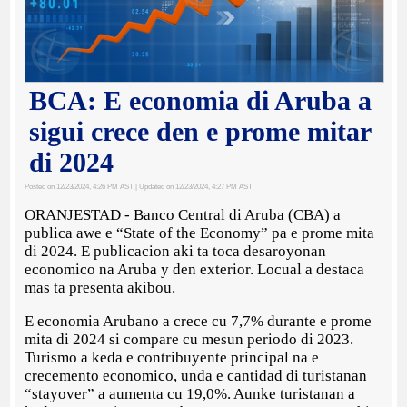
BCA: E economia di Aruba a
sigui crece den e prome mitar
di 2024
Posted on 12/23/2024, 4:26 PM AST
| Updated on 12/23/2024, 4:27 PM AST
ORANJESTAD - Banco Central di Aruba (CBA) a
publica awe e “State of the Economy” pa e prome mita
di 2024. E publicacion aki ta toca desaroyonan
economico na Aruba y den exterior. Locual a destaca
mas ta presenta akibou.
E economia Arubano a crece cu 7,7% durante e prome
mita di 2024 si compare cu mesun periodo di 2023.
Turismo a keda e contribuyente principal na e
crecemento economico, unda e cantidad di turistanan
“stayover” a aumenta cu 19,0%. Aunke turistanan a