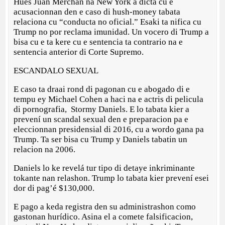
Hues Juan Merchan na New York a dicta cu e
acusacionnan den e caso di hush-money tabata
relaciona cu “conducta no oficial.” Esaki ta nifica cu
Trump no por reclama imunidad. Un vocero di Trump a
bisa cu e ta kere cu e sentencia ta contrario na e
sentencia anterior di Corte Supremo.
ESCANDALO SEXUAL
E caso ta draai rond di pagonan cu e abogado di e
tempu ey Michael Cohen a haci na e actris di pelicula
di pornografia, Stormy Daniels. E lo tabata kier a
prevení un scandal sexual den e preparacion pa e
eleccionnan presidensial di 2016, cu a wordo gana pa
Trump. Ta ser bisa cu Trump y Daniels tabatin un
relacion na 2006.
Daniels lo ke revelá tur tipo di detaye inkriminante
tokante nan relashon. Trump lo tabata kier prevení esei
dor di pag’é $130,000.
E pago a keda registra den su administrashon como
gastonan hurídico. Asina el a comete falsificacion,