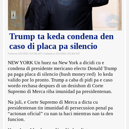
Trump ta keda condena den
caso di placa pa silencio
Posted on 12/17/2024, 9:22 AM AST
| Updated on 12/17/2024, 9:22 AM AST
NEW YORK Un huez na New York a dicidi cu e
condena di presidente mericano electo Donald Trump
pa paga placa di silencio (hush money:red) lo keda
valido por lo pronto. Trump a caba di pidi pa e caso
wordo rechasa despues di un desishon di Corte
Supremo di Merca riba imunidad pa presidentenan.
Na juli, e Corte Supremo di Merca a dicta cu
presidentenan tin imunidad di persecusion penal pa
“actonan oficial” cu nan ta haci mientras nan ta den
funcion.