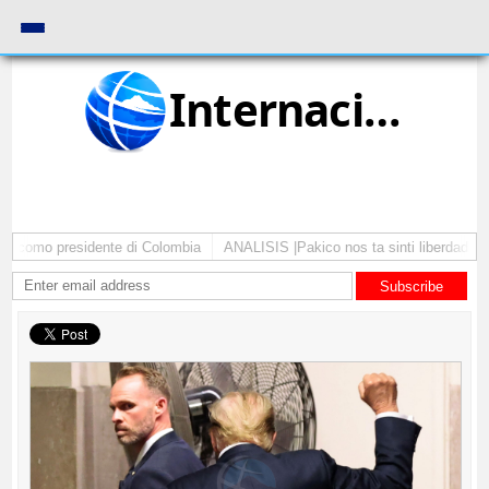
Internacional
a como presidente di Colombia
ANALISIS |Pakico nos ta sinti liberdad pa 
Subscribe