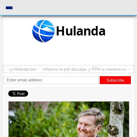
Hulanda
a yega Hulanda bon
Infantino ta pidi disculpa, y FIFA ta mantene su como 
Subscribe