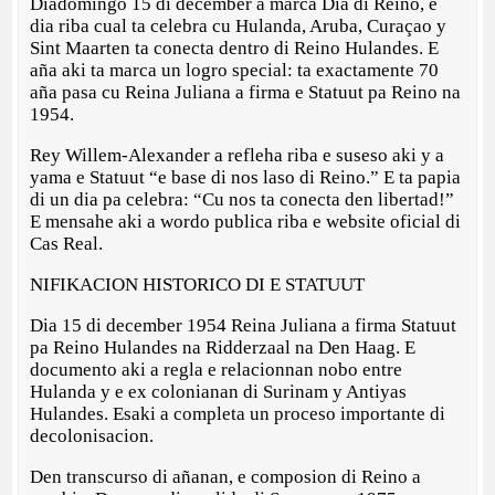
Diadomingo 15 di december a marca Dia di Reino, e
dia riba cual ta celebra cu Hulanda, Aruba, Curaçao y
Sint Maarten ta conecta dentro di Reino Hulandes. E
aña aki ta marca un logro special: ta exactamente 70
aña pasa cu Reina Juliana a firma e Statuut pa Reino na
1954.
Rey Willem-Alexander a refleha riba e suseso aki y a
yama e Statuut “e base di nos laso di Reino.” E ta papia
di un dia pa celebra: “Cu nos ta conecta den libertad!”
E mensahe aki a wordo publica riba e website oficial di
Cas Real.
NIFIKACION HISTORICO DI E STATUUT
Dia 15 di december 1954 Reina Juliana a firma Statuut
pa Reino Hulandes na Ridderzaal na Den Haag. E
documento aki a regla e relacionnan nobo entre
Hulanda y e ex colonianan di Surinam y Antiyas
Hulandes. Esaki a completa un proceso importante di
decolonisacion.
Den transcurso di añanan, e composion di Reino a