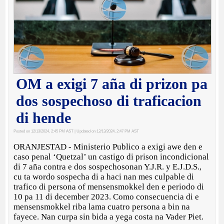
OM a exigi 7 aña di prizon pa
dos sospechoso di traficacion
di hende
Posted on 12/13/2024, 2:45 PM AST
| Updated on 12/13/2024, 2:47 PM AST
ORANJESTAD - Ministerio Publico a exigi awe den e
caso penal ‘Quetzal’ un castigo di prison incondicional
di 7 aña contra e dos sospechosonan Y.J.R. y E.J.D.S.,
cu ta wordo sospecha di a haci nan mes culpable di
trafico di persona of mensensmokkel den e periodo di
10 pa 11 di december 2023. Como consecuencia di e
mensensmokkel riba lama cuatro persona a bin na
fayece. Nan curpa sin bida a yega costa na Vader Piet.