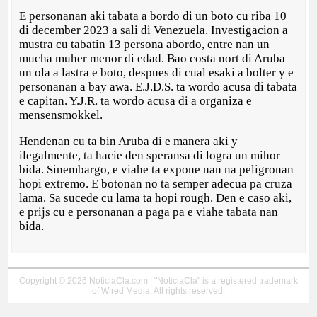
E personanan aki tabata a bordo di un boto cu riba 10
di december 2023 a sali di Venezuela. Investigacion a
mustra cu tabatin 13 persona abordo, entre nan un
mucha muher menor di edad. Bao costa nort di Aruba
un ola a lastra e boto, despues di cual esaki a bolter y e
personanan a bay awa. E.J.D.S. ta wordo acusa di tabata
e capitan. Y.J.R. ta wordo acusa di a organiza e
mensensmokkel.
Hendenan cu ta bin Aruba di e manera aki y
ilegalmente, ta hacie den speransa di logra un mihor
bida. Sinembargo, e viahe ta expone nan na peligronan
hopi extremo. E botonan no ta semper adecua pa cruza
lama. Sa sucede cu lama ta hopi rough. Den e caso aki,
e prijs cu e personanan a paga pa e viahe tabata nan
bida.
Copyright © 2026 NoticiaCla.com | "NoticiaCla" is a registered trademark
of Wired Media. All rights reserved.