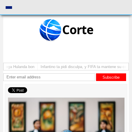
Corte
a yega Hulanda bon
Infantino ta pidi disculpa, y FIFA ta mantene su como 
Subscribe