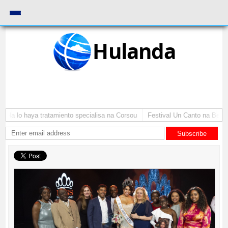
Hulanda
ela lo haya tratamiento specialisa na Corsou
Festival Un Canto na Bernad
Subscribe