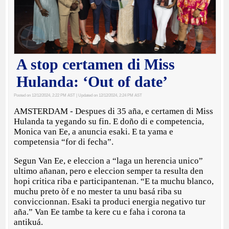
A stop certamen di Miss
Hulanda: ‘Out of date’
Posted on 12/12/2024, 2:22 PM AST
| Updated on 12/12/2024, 2:24 PM AST
AMSTERDAM - Despues di 35 aña, e certamen di Miss
Hulanda ta yegando su fin. E doño di e competencia,
Monica van Ee, a anuncia esaki. E ta yama e
competensia “for di fecha”.
Segun Van Ee, e eleccion a “laga un herencia unico”
ultimo añanan, pero e eleccion semper ta resulta den
hopi critica riba e participantenan. “E ta muchu blanco,
muchu preto òf e no mester ta unu basá riba su
conviccionnan. Esaki ta produci energia negativo tur
aña.” Van Ee tambe ta kere cu e faha i corona ta
antikuá.