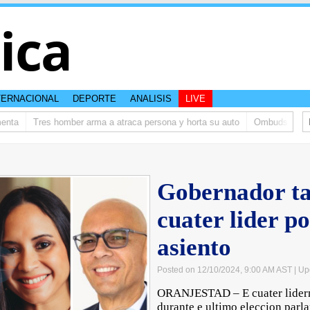
tica
TERNACIONAL
DEPORTE
ANALISIS
LIVE
ta
Tres homber arma a atraca persona y horta su auto
Ombudsman ta bi
Gobernador ta
cuater lider po
asiento
Posted on 12/10/2024, 9:00 AM AST
| Up
ORANJESTAD – E cuater lidernan
durante e ultimo eleccion parl