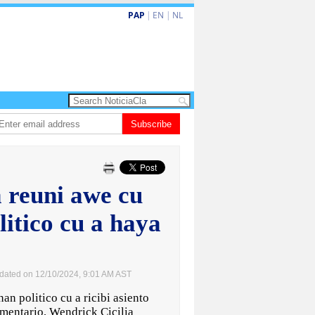
PAP
|
EN
|
NL
shita barionan pa atende kehonan di ciudadano
Subscribe
Gobierno ta amplia ayudo
 reuni awe cu
litico cu a haya
dated on 12/10/2024, 9:01 AM AST
 politico cu a ricibi asiento
amentario, Wendrick Cicilia