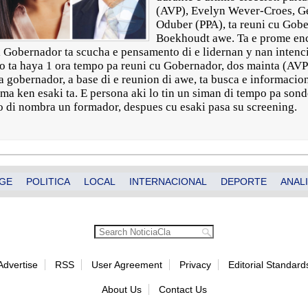
(AVP), Evelyn Wever-Croes, G
Oduber (PPA), ta reuni cu Gob
Boekhoudt awe. Ta e prome enc
 Gobernador ta scucha e pensamento di e lidernan y nan intenci
uno ta haya 1 ora tempo pa reuni cu Gobernador, dos mainta (A
 gobernador, a base di e reunion di awe, ta busca e informacion
ma ken esaki ta. E persona aki lo tin un siman di tempo pa son
o di nombra un formador, despues cu esaki pasa su screening.
GE
POLITICA
LOCAL
INTERNACIONAL
DEPORTE
ANALI
Advertise
RSS
User Agreement
Privacy
Editorial Standard
About Us
Contact Us