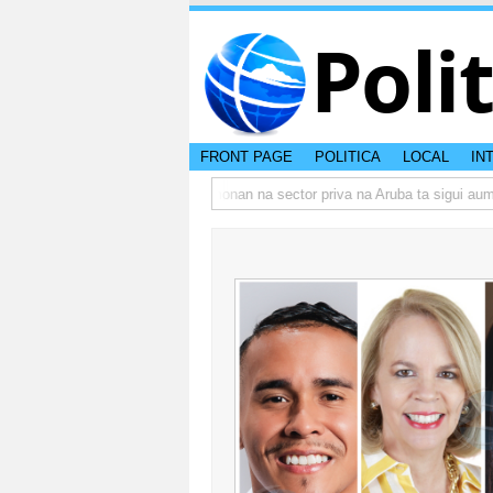
Poli
FRONT PAGE
POLITICA
LOCAL
IN
mbo actual di Aruba?
Prestamonan na sector priva na Aruba ta sigui aumen