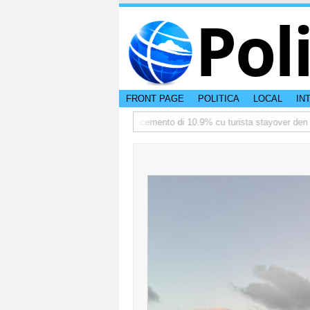
Pol
FRONT PAGE
POLITICA
LOCAL
IN
te
TTW:Aruba ta registra crecemento di 10.9% cu turista stayover den pro