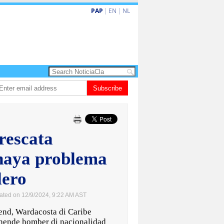
PAP
|
EN
|
NL
Dowers: Prevencion ta clave den lucha contra criminalidad
Subscribe
Gobierno ta for
rescata
haya problema
lero
ated on 12/9/2024, 9:22 AM AST
d, Wardacosta di Caribe
 hende homber di nacionalidad