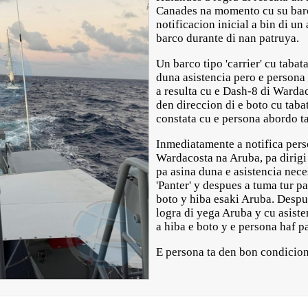
Canades na momento cu su barco
notificacion inicial a bin di u
barco durante di nan patruya.
Un barco tipo 'carrier' cu tabat
duna asistencia pero e persona
a resulta cu e Dash-8 di Warda
den direccion di e boto cu tabat
constata cu e persona abordo t
Inmediatamente a notifica perso
Wardacosta na Aruba, pa dirigi
pa asina duna e asistencia nece
'Panter' y despues a tuma tur p
boto y hiba esaki Aruba. Despu
logra di yega Aruba y cu asiste
a hiba e boto y e persona haf 
E persona ta den bon condicion