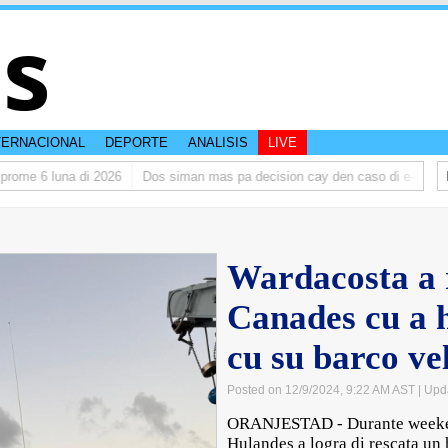
is
TERNACIONAL
DEPORTE
ANALISIS
LIVE
me 6 luna di 2026
Dos siman mas pa decision cay den caso di e-steps
Wardacosta a 
Canades cu a 
cu su barco ve
Posted on 12/9/2024, 9:22 AM AST
| Upd
ORANJESTAD - Durante weeken
Hulandes a logra di rescata un