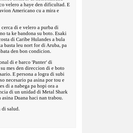
 velero a haye den dificultad. E
n avion Americano cu a mira e
a cerca di e velero a purba di
 no ta ke bandona su boto. Esaki
costa di Caribe Hulandes a bula
a basta leu nort for di Aruba, pa
abata den bon condicion.
nal di e barco 'Panter' di
 su mes den direccion di e boto
sario. E persona a logra di subi
aso necesario pa asina por tou e
es di a nabega pa hopi ora a
ncia di un unidad di Metal Shark
pa asina Duana haci nan trabou.
 di salud.