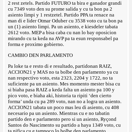
2 rest zetels. Partido FUTURO ta bira e ganador grandi
cu 7349 voto den su prome salida y cu ta bon pa 2
asiento limpi y 1 restzetel. Partido PPA ta renace na
man di e lider Otmar Oduber cu 3538 voto cu ta bon pa
un (1) asiento limpi. Pa un asiento, e kiesdeler tabata
2612 voto. MEP a bisa caba cu nan lo bay oposicion
mirando cu ta keda na AVP pa ta esun responsabel pa
forma e proximo gobierno.
CAMBIO DEN PARLAMENTO
Pa loke ta e resto di e resultado, partidonan RAIZ,
ACCION21 y MAS no ta bolbe den parlamento ya cu
nan respectivo voto, esta 2323, 2204 y 1722, no ta
suficiente pa un asiento. Mes momento mester bisa cu
si biaha pasa RAIZ a keda falta un asiento pa 100 y
pico voto, e biaha aki, historia ta ripiti ‘den cierto
forma’ unda cu pa 289 voto, nan no a logra un asiento.
ACCION21 tabata un poco mas leu di asiento, cu 408
necesario pa un asiento. Mientras cu e no tabatin
partido den e parlamento pero si un asiento, Ryçond
Santos do Nascimento su partido a haya 1349 voto, cu
ta nifica cu e tampoco lo bolbe den parlamento.