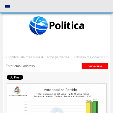
Politica
uba nombra isla mas sigur di Caribe pa bishita
Retraso di Gobierno ta pone 
Subscribe