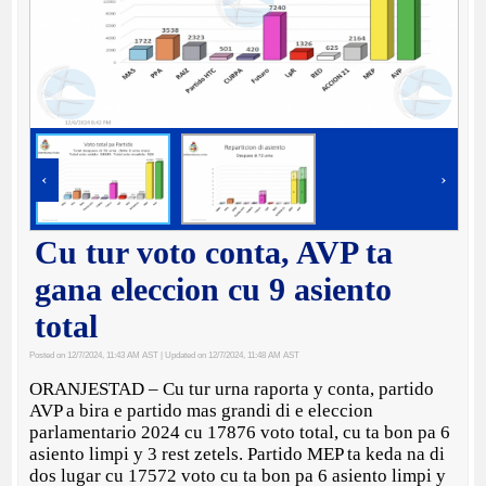
‹
›
Cu tur voto conta, AVP ta
gana eleccion cu 9 asiento
total
Posted on 12/7/2024, 11:43 AM AST
| Updated on 12/7/2024, 11:48 AM AST
ORANJESTAD – Cu tur urna raporta y conta, partido
AVP a bira e partido mas grandi di e eleccion
parlamentario 2024 cu 17876 voto total, cu ta bon pa 6
asiento limpi y 3 rest zetels. Partido MEP ta keda na di
dos lugar cu 17572 voto cu ta bon pa 6 asiento limpi y