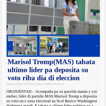
‹
›
Marisol Tromp(MAS) tabata
ultimo lider pa deposita su
voto riba dia di eleccion
Posted on 12/6/2024, 5:20 PM AST
| Updated on 12/6/2024, 5:48 PM AST
ORANJESTAD – Acompaña pa su querida mama y yiu
muher, lider di partido MAS Marisol Tromp a deposita
su voto na e urna electoral na Scol Basico Washington
diabierna atardi. E tabata e ultimo lider politico cu a