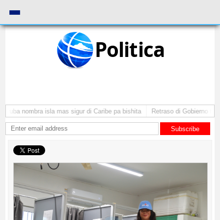
Politica
Aruba nombra isla mas sigur di Caribe pa bishita
Retraso di Gobierno ta po
Subscribe