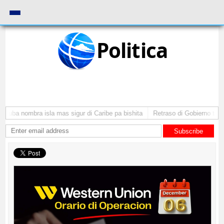
Politica
Aruba nombra isla mas sigur di Caribe pa bishita
Retraso di Gobierno ta po
Subscribe