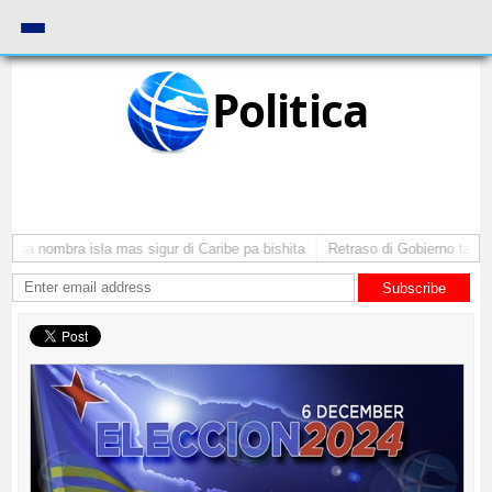
Politica
uba nombra isla mas sigur di Caribe pa bishita
Retraso di Gobierno ta pone
Subscribe