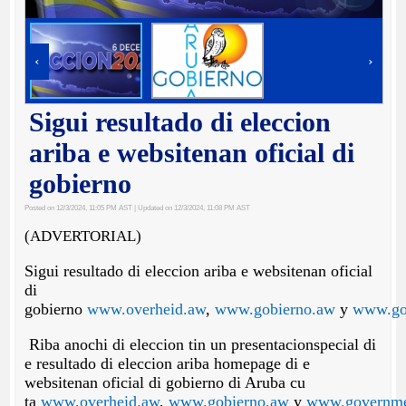
‹
›
Sigui resultado di eleccion
ariba e websitenan oficial di
gobierno
Posted on 12/3/2024, 11:05 PM AST
| Updated on 12/3/2024, 11:08 PM AST
(ADVERTORIAL)
Sigui resultado di eleccion ariba e websitenan oficial
di
gobierno
www.overheid.aw
,
www.gobierno.aw
y
www.go
Riba anochi di eleccion tin un presentacionspecial di
e resultado di eleccion ariba homepage di e
websitenan oficial di gobierno di Aruba cu
ta
www.overheid.aw
,
www.gobierno.aw
y
www.governme