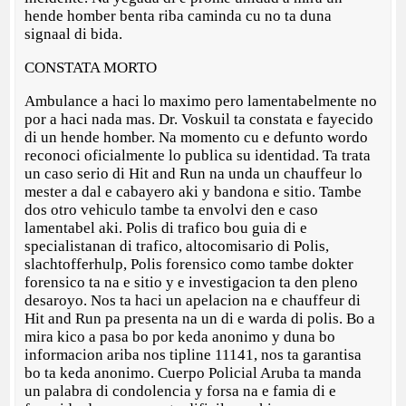
hende homber benta riba caminda cu no ta duna
signaal di bida.
CONSTATA MORTO
Ambulance a haci lo maximo pero lamentabelmente no
por a haci nada mas. Dr. Voskuil ta constata e fayecido
di un hende homber. Na momento cu e defunto wordo
reconoci oficialmente lo publica su identidad. Ta trata
un caso serio di Hit and Run na unda un chauffeur lo
mester a dal e cabayero aki y bandona e sitio. Tambe
dos otro vehiculo tambe ta envolvi den e caso
lamentabel aki. Polis di trafico bou guia di e
specialistanan di trafico, altocomisario di Polis,
slachtofferhulp, Polis forensico como tambe dokter
forensico ta na e sitio y e investigacion ta den pleno
desaroyo. Nos ta haci un apelacion na e chauffeur di
Hit and Run pa presenta na un di e warda di polis. Bo a
mira kico a pasa bo por keda anonimo y duna bo
informacion ariba nos tipline 11141, nos ta garantisa
bo ta keda anonimo. Cuerpo Policial Aruba ta manda
un palabra di condolencia y forsa na e famia di e