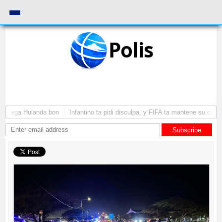
Polis
 a yega Hulanda bon
Infantino ta pidi disculpa, y FIFA ta mantene su como
Subscribe