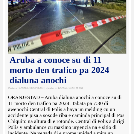
Aruba a conoce su di 11
morto den trafico pa 2024
dialuna anochi
Posted on 12/2/2024, 10:21 PM AST
| Updated on 12/2/2024, 10:22 PM AST
ORANJESTAD – Aruba dialuna anochi a conoce su di
11 morto den trafico pa 2024. Tabata pa 7:30 di
awenochi Central di Polis a haya un melding cu un
accidente pisa a sosode riba e caminda principal di Pos
Chiquito na altura di e rotonde. Central di Polis a dirigi
Polis y ambulance cu maximo urgencia na e sitio di
incidente. Na yegada di e prome unidad a mira un