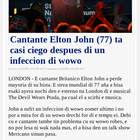
Cantante Elton John (77) ta
casi ciego despues di un
infeccion di wowo
Posted on 12/2/2024, 9:03 AM AST
| Updated on 12/2/2024, 9:04 AM AST
LONDON - E cantante Britanico Elton John a perde
mayoria di su bista. E strea mundial di 77 aña a bisa
esaki ayera nochi den e estreno na London di e musical
The Devil Wears Prada, pa cual el a scirbi e musica.
John a sufri un infeccion di wowo zomer ultimo i no
por a mira for di su wowo drechi for di e tempu ei. Debi
cu e cantante tambe tin problema cu su wowo robes, e
no por lesa ni wak nada mas, el a bisa den un talk show
Mericano siman pasa.