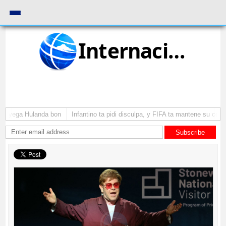
Internacional
 a yega Hulanda bon
Infantino ta pidi disculpa, y FIFA ta mantene su como
Subscribe