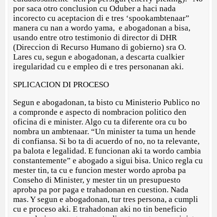
por saca otro conclusion cu Oduber a haci nada
incorecto cu aceptacion di e tres ‘spookambtenaar”
manera cu nan a wordo yama, e abogadonan a bisa,
usando entre otro testimonio di director di DHR
(Direccion di Recurso Humano di gobierno) sra O.
Lares cu, segun e abogadonan, a descarta cualkier
iregularidad cu e empleo di e tres personanan aki.
SPLICACION DI PROCESO
Segun e abogadonan, ta bisto cu Ministerio Publico no
a compronde e aspecto di nombracion politico den
oficina di e minister. Algo cu ta diferente ora cu bo
nombra un ambtenaar. “Un minister ta tuma un hende
di confiansa. Si bo ta di acuerdo of no, no ta relevante,
pa balota e legalidad. E funcionan aki ta wordo cambia
constantemente” e abogado a sigui bisa. Unico regla cu
mester tin, ta cu e funcion mester wordo aproba pa
Conseho di Minister, y mester tin un presupuesto
aproba pa por paga e trahadonan en cuestion. Nada
mas. Y segun e abogadonan, tur tres persona, a cumpli
cu e proceso aki. E trahadonan aki no tin beneficio