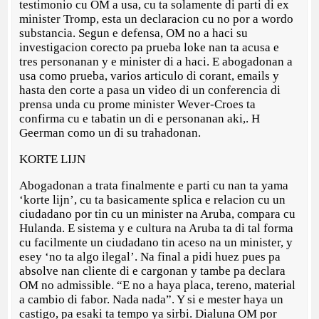
testimonio cu OM a usa, cu ta solamente di parti di ex
minister Tromp, esta un declaracion cu no por a wordo
substancia. Segun e defensa, OM no a haci su
investigacion corecto pa prueba loke nan ta acusa e
tres personanan y e minister di a haci. E abogadonan a
usa como prueba, varios articulo di corant, emails y
hasta den corte a pasa un video di un conferencia di
prensa unda cu prome minister Wever-Croes ta
confirma cu e tabatin un di e personanan aki,. H
Geerman como un di su trahadonan.
KORTE LIJN
Abogadonan a trata finalmente e parti cu nan ta yama
‘korte lijn’, cu ta basicamente splica e relacion cu un
ciudadano por tin cu un minister na Aruba, compara cu
Hulanda. E sistema y e cultura na Aruba ta di tal forma
cu facilmente un ciudadano tin aceso na un minister, y
esey ‘no ta algo ilegal’. Na final a pidi huez pues pa
absolve nan cliente di e cargonan y tambe pa declara
OM no admissible. “E no a haya placa, tereno, material
a cambio di fabor. Nada nada”. Y si e mester haya un
castigo, pa esaki ta tempo ya sirbi. Dialuna OM por