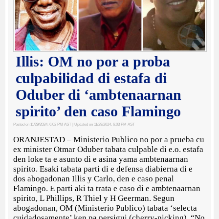
Illis: OM no por a proba
culpabilidad di estafa di
Oduber di ‘ambtenaarnan
spirito’ den caso Flamingo
Posted on 11/29/2024, 6:02 PM AST
| Updated on 11/29/2024, 6:03 PM AST
ORANJESTAD – Ministerio Publico no por a prueba cu
ex minister Otmar Oduber tabata culpable di e.o. estafa
den loke ta e asunto di e asina yama ambtenaarnan
spirito. Esaki tabata parti di e defensa diabierna di e
dos abogadonan Illis y Carlo, den e caso penal
Flamingo. E parti aki ta trata e caso di e ambtenaarnan
spirito, L Phillips, R Thiel y H Geerman. Segun
abogadonan, OM (Ministerio Publico) tabata ‘selecta
cuidadosamente’ ken pa persigui (cherry-picking). “No