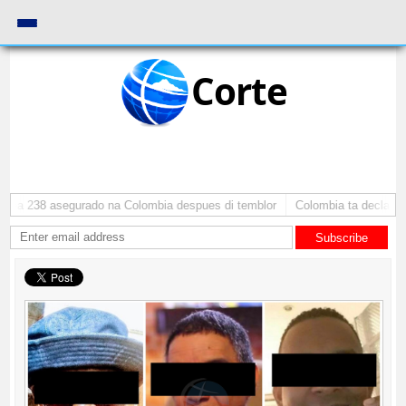
Corte
a 238 asegurado na Colombia despues di temblor
Colombia ta declara des
Subscribe