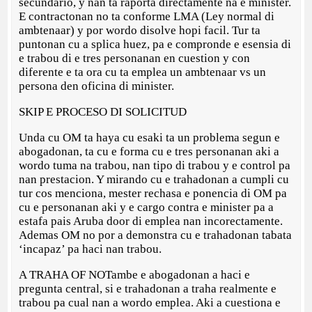
secundario, y nan ta raporta directamente na e minister.
E contractonan no ta conforme LMA (Ley normal di
ambtenaar) y por wordo disolve hopi facil. Tur ta
puntonan cu a splica huez, pa e compronde e esensia di
e trabou di e tres personanan en cuestion y con
diferente e ta ora cu ta emplea un ambtenaar vs un
persona den oficina di minister.
SKIP E PROCESO DI SOLICITUD
Unda cu OM ta haya cu esaki ta un problema segun e
abogadonan, ta cu e forma cu e tres personanan aki a
wordo tuma na trabou, nan tipo di trabou y e control pa
nan prestacion. Y mirando cu e trahadonan a cumpli cu
tur cos menciona, mester rechasa e ponencia di OM pa
cu e personanan aki y e cargo contra e minister pa a
estafa pais Aruba door di emplea nan incorectamente.
Ademas OM no por a demonstra cu e trahadonan tabata
‘incapaz’ pa haci nan trabou.
A TRAHA OF NOTambe e abogadonan a haci e
pregunta central, si e trahadonan a traha realmente e
trabou pa cual nan a wordo emplea. Aki a cuestiona e