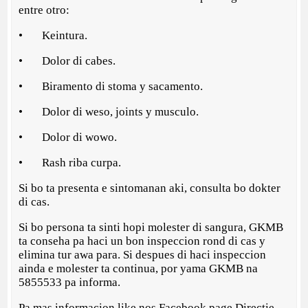
entre otro:
• Keintura.
• Dolor di cabes.
• Biramento di stoma y sacamento.
• Dolor di weso, joints y musculo.
• Dolor di wowo.
• Rash riba curpa.
Si bo ta presenta e sintomanan aki, consulta bo dokter
di cas.
Si bo persona ta sinti hopi molester di sangura, GKMB
ta conseha pa haci un bon inspeccion rond di cas y
elimina tur awa para. Si despues di haci inspeccion
ainda e molester ta continua, por yama GKMB na
5855533 pa informa.
Pa mas informacion like nos Facebook page Directie