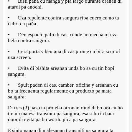
• Bisti paña cu manga y pia largo durante oranan di
atardi pa anochi.
• Uza repelente contra sangura riba cuero cu no ta
cubri cu paña.
• Den espacio pafo di cas, cende un mecha of uza
bela contra sangura.
• Cera porta y bentana di cas prome cu bira scur of
uza screen.
• Evita di bishita areanan unda bo sa cu tin hopi
sangura.
• Spuit paden di cas, camber, oficina y areanan cu
bo ta frecuenta regularmente cu producto pa mata
sangura.
Di tres (3) paso ta proteha otronan rond di bo ora cu bo
tin un malesa transmiti pa sangura, esaki bo ta haci
door di evita pa bo wordo pica pa sangura.
E sintomanan di malesanan transmiti pa sangura ta