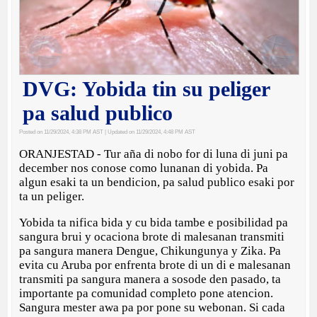
DVG: Yobida tin su peliger
pa salud publico
Posted on 11/29/2024, 4:38 PM AST
| Updated on 11/29/2024, 4:48 PM AST
ORANJESTAD - Tur aña di nobo for di luna di juni pa
december nos conose como lunanan di yobida. Pa
algun esaki ta un bendicion, pa salud publico esaki por
ta un peliger.
Yobida ta nifica bida y cu bida tambe e posibilidad pa
sangura brui y ocaciona brote di malesanan transmiti
pa sangura manera Dengue, Chikungunya y Zika. Pa
evita cu Aruba por enfrenta brote di un di e malesanan
transmiti pa sangura manera a sosode den pasado, ta
importante pa comunidad completo pone atencion.
Sangura mester awa pa por pone su webonan. Si cada