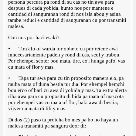
persona percura pa rond di su cas no tin awa para
despues di cada yobida, hunto nos por mantene e
cantidad di sanguranan rond di nos isla abou y asina
tambe reduci e cantidad di sanguranan cu por transmiti
malesa.
Con nos por haci esaki?
• Tira afo of warda tur obheto cu por retene awa
innecesariamente paden y rond di cas, scol y trabou.
Por ehempel scoter bou mata, tire, co'i hunga pafo, vas
cu mata of flor y mas.
• Tapa tur awa para cu tin proposito manera e.o, pa
muha mata of duna bestia tur dia. Por ehempel hemchi
bou erco of bari cu awa di yobida y mas. Ta extra alerta
riba awa para cu proposito di bida pa mata of mascota
por ehempel vas cu mata of flor, baki awa di bestia,
vijver cu mata di lili y mas.
Di dos (2) paso ta proteha bo mes pa bo no haya un
malesa transmiti pa sangura door di: