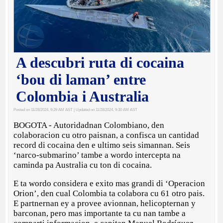
A descubri ruta di cocaina
‘bou di laman’ entre
Colombia i Australia
Posted on 11/28/2024, 9:29 AM AST
| Updated on 11/28/2024, 9:30 AM AST
BOGOTA - Autoridadnan Colombiano, den
colaboracion cu otro paisnan, a confisca un cantidad
record di cocaina den e ultimo seis simannan. Seis
‘narco-submarino’ tambe a wordo intercepta na
caminda pa Australia cu ton di cocaina.
E ta wordo considera e exito mas grandi di ‘Operacion
Orion’, den cual Colombia ta colabora cu 61 otro pais.
E partnernan ey a provee avionnan, helicopternan y
barconan, pero mas importante ta cu nan tambe a