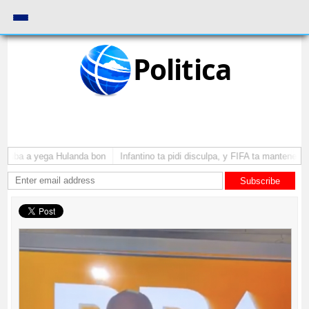
Politica
Aruba a yega Hulanda bon
Infantino ta pidi disculpa, y FIFA ta mantene su
Subscribe