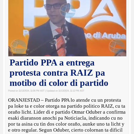
Partido PPA a entrega
protesta contra RAIZ pa
motibo di color di partido
Posted on 11/13/2024, 11:06 PM AST
| Updated on 11/13/2024, 11:12 PM AST
ORANJESTAD – Partido PPA lo atende cu un protesta
pa loke ta e color otorga na partido politico RAIZ, cu ta
oraño licht. Lider di e partido Otmar Oduber a confirma
esaki diaranson anochi pa Noticiacla, indicando cu no
por ta asina cu tin dos color oraño, aunke uno ta licht y
e otro regular. Segun Oduber, cierto colornan ta dificil