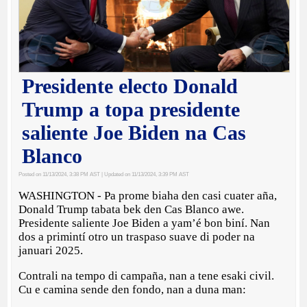
Presidente electo Donald
Trump a topa presidente
saliente Joe Biden na Cas
Blanco
Posted on 11/13/2024, 3:38 PM AST
| Updated on 11/13/2024, 3:39 PM AST
WASHINGTON - Pa prome biaha den casi cuater aña,
Donald Trump tabata bek den Cas Blanco awe.
Presidente saliente Joe Biden a yam’é bon biní. Nan
dos a primintí otro un traspaso suave di poder na
januari 2025.
Contrali na tempo di campaña, nan a tene esaki civil.
Cu e camina sende den fondo, nan a duna man: