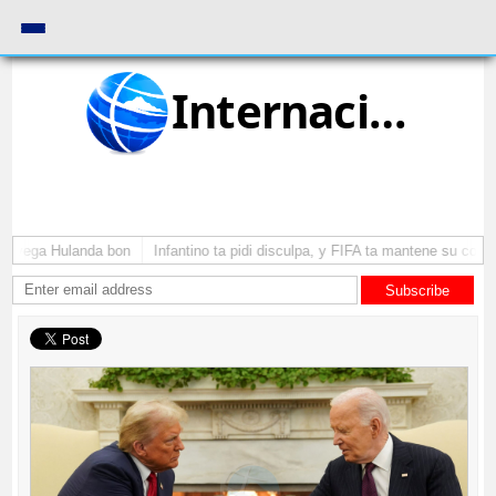
Internacional
 a yega Hulanda bon
Infantino ta pidi disculpa, y FIFA ta mantene su como 
Subscribe