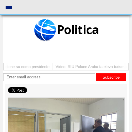
Politica
a mantene su como presidente
Video: RIU Palace Aruba ta eleva turismo p
Subscribe