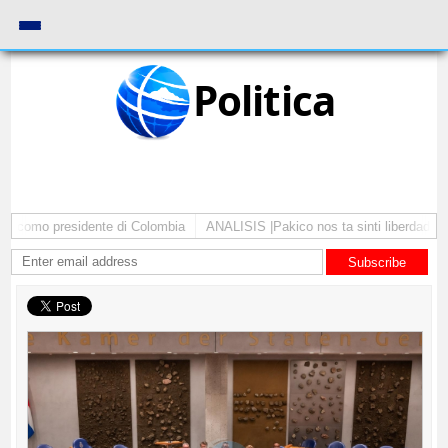
Politica
ta como presidente di Colombia
ANALISIS |Pakico nos ta sinti liberdad pa 
Subscribe