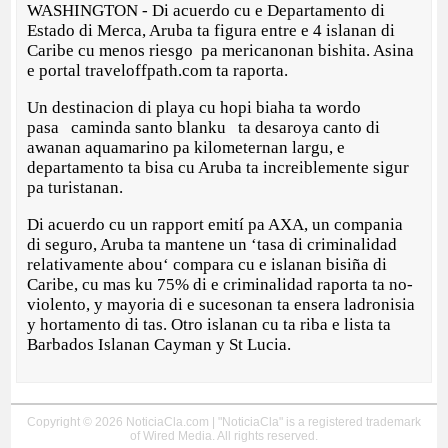
WASHINGTON - Di acuerdo cu e Departamento di
Estado di Merca, Aruba ta figura entre e 4 islanan di
Caribe cu menos riesgo pa mericanonan bishita. Asina
e portal traveloffpath.com ta raporta.
Un destinacion di playa cu hopi biaha ta wordo
pasa caminda santo blanku ta desaroya canto di
awanan aquamarino pa kilometernan largu, e
departamento ta bisa cu Aruba ta increiblemente sigur
pa turistanan.
Di acuerdo cu un rapport emití pa AXA, un compania
di seguro, Aruba ta mantene un ‘tasa di criminalidad
relativamente abou‘ compara cu e islanan bisiña di
Caribe, cu mas ku 75% di e criminalidad raporta ta no-
violento, y mayoria di e sucesonan ta ensera ladronisia
y hortamento di tas. Otro islanan cu ta riba e lista ta
Barbados Islanan Cayman y St Lucia.
Copyright © 2026 NoticiaCla.com | "NoticiaCla" is a registered trademark
of Wired Media. All rights reserved.