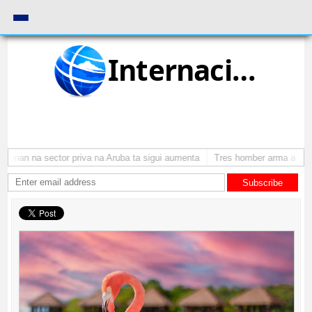
Internacional
onan na sector priva na Aruba ta sigui aumenta
Tres homber arma a atrac
Subscribe