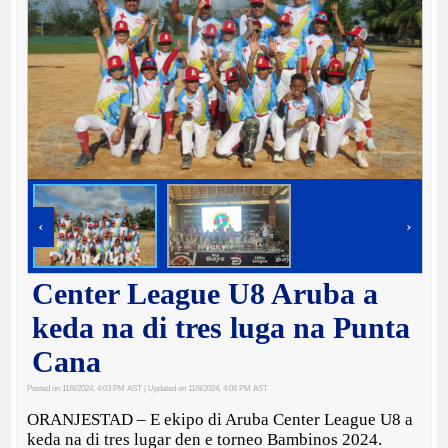
‹
›
Center League U8 Aruba a
keda na di tres luga na Punta
Cana
Posted on 11/8/2024, 4:03 PM AST
| Updated on 11/8/2024, 4:06 PM AST
ORANJESTAD – E ekipo di Aruba Center League U8 a
keda na di tres lugar den e torneo Bambinos 2024.