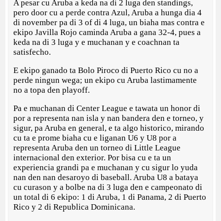
A pesar cu Aruba a keda na di 2 luga den standings,
pero door cu a perde contra Azul, Aruba a hunga dia 4
di november pa di 3 of di 4 luga, un biaha mas contra e
ekipo Javilla Rojo caminda Aruba a gana 32-4, pues a
keda na di 3 luga y e muchanan y e coachnan ta
satisfecho.
E ekipo ganado ta Bolo Piroco di Puerto Rico cu no a
perde ningun wega; un ekipo cu Aruba lastimamente
no a topa den playoff.
Pa e muchanan di Center League e tawata un honor di
por a representa nan isla y nan bandera den e torneo, y
sigur, pa Aruba en general, e ta algo historico, mirando
cu ta e prome biaha cu e liganan U6 y U8 por a
representa Aruba den un torneo di Little League
internacional den exterior. Por bisa cu e ta un
experiencia grandi pa e muchanan y cu sigur lo yuda
nan den nan desaroyo di baseball. Aruba U8 a bataya
cu curason y a bolbe na di 3 luga den e campeonato di
un total di 6 ekipo: 1 di Aruba, 1 di Panama, 2 di Puerto
Rico y 2 di Republica Dominicana.