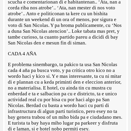
scucha e comentarionan di e habitantenan.. ‘Ata, nan a
corda riba nos atrobe’.. ‘Ata, nan mester di nos voto
atrobe’.. Anto e politiconan ta kere cu un bishita
durante un weekend di un ora of menos, por sigura e
voto di San Nicolas. Y pa broma publicamente, cu ‘Nos
a duna San Nicolas atencion’.. Loke tabata mas pret, y
tambe curioso, ta cuanto partido pareu a dicidi di bay
San Nicolas den e mesun fin di siman.
CADA 4 AÑA
E problema sinembargo, ta pakico ta usa San Nicolas
cada 4 aña pa busca voto, y pa critica otro kico no a
wordo haci y kico si. Y e mas interesante, ta cu ni mitar
di e plannan cu a keda priminti den e eleccion anterior,
no a materialisa. E hotel, cu ainda tin cu mustra cu
enberdad e ta e salbacion pa cu e districto, ta e unico
actividad real cu por bisa cu por haci algo pa San
Nicolas. Berdad cu basta a wordo haci cu parti di
infrastructura di algun parti turistico, pero esey no ta
bay genera trabou of un miho bida pa e ciudadano mes.
E turista ta bay haya miho lugar pa parkeer y disfruta
di e laman, si e hotel nobo permiti esey.