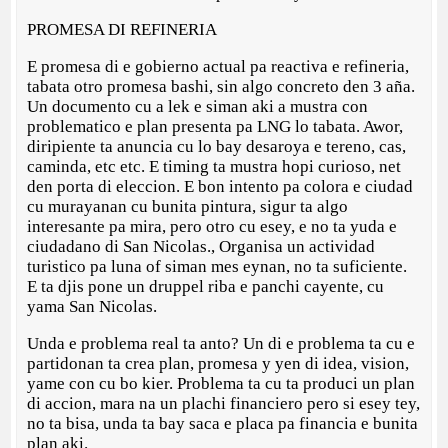
PROMESA DI REFINERIA
E promesa di e gobierno actual pa reactiva e refineria,
tabata otro promesa bashi, sin algo concreto den 3 aña.
Un documento cu a lek e siman aki a mustra con
problematico e plan presenta pa LNG lo tabata. Awor,
diripiente ta anuncia cu lo bay desaroya e tereno, cas,
caminda, etc etc. E timing ta mustra hopi curioso, net
den porta di eleccion. E bon intento pa colora e ciudad
cu murayanan cu bunita pintura, sigur ta algo
interesante pa mira, pero otro cu esey, e no ta yuda e
ciudadano di San Nicolas., Organisa un actividad
turistico pa luna of siman mes eynan, no ta suficiente.
E ta djis pone un druppel riba e panchi cayente, cu
yama San Nicolas.
Unda e problema real ta anto? Un di e problema ta cu e
partidonan ta crea plan, promesa y yen di idea, vision,
yame con cu bo kier. Problema ta cu ta produci un plan
di accion, mara na un plachi financiero pero si esey tey,
no ta bisa, unda ta bay saca e placa pa financia e bunita
plan aki.