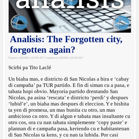
Analisis: The Forgotten city,
forgotten again?
Posted on 11/6/2024, 2:09 PM AST
| Updated on 11/6/2024, 2:15 PM AST
Scirbi pa Tito Laclé
Un biaha mas, e districto di San Nicolas a bira e ‘cabay
di campaña’ pa TUR partido. E fin di siman cu a pasa, e
tabata hopi obvio. Mayoria partido drentando San
Nicolas, pa asina ‘rescata’ e districto ‘perdi’ y despues
‘lubid’e’, un biaha mas despues di eleccion. Y e bishita
ta yen di promesa, un mas bunita cu otro, un mas
ambicioso cu otro. Y di algun e tabata mas insultante cu
otro cos, ora cu nan tabata simplemente ‘copy paste’ e
plannan di e campaña pasa, keriendo cu e habitantenan
di San Nicolas ta kens, y cu nan ta lubida. Por casi