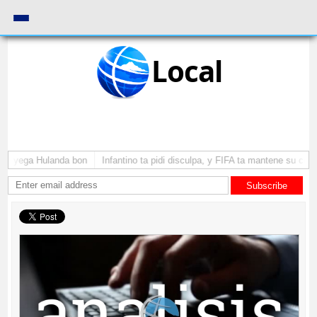
Local
 a yega Hulanda bon
Infantino ta pidi disculpa, y FIFA ta mantene su como
Subscribe