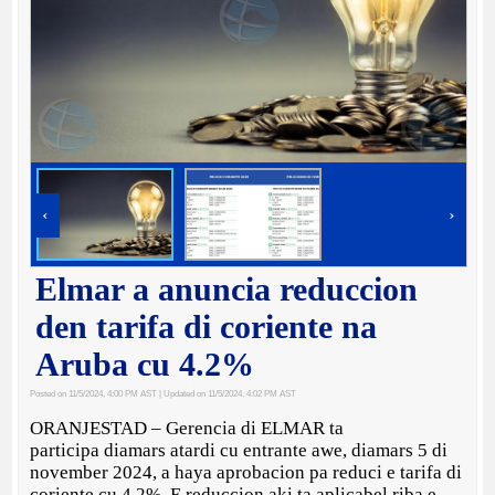
‹
›
Elmar a anuncia reduccion
den tarifa di coriente na
Aruba cu 4.2%
Posted on 11/5/2024, 4:00 PM AST
| Updated on 11/5/2024, 4:02 PM AST
ORANJESTAD – Gerencia di ELMAR ta
participa diamars atardi cu entrante awe, diamars 5 di
november 2024, a haya aprobacion pa reduci e tarifa di
coriente cu 4.2%. E reduccion aki ta aplicabel riba e