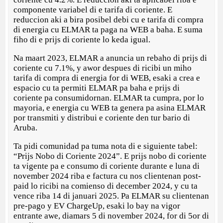
componente variabel di e tarifa di coriente. E
reduccion aki a bira posibel debi cu e tarifa di compra
di energia cu ELMAR ta paga na WEB a baha. E suma
fiho di e prijs di coriente lo keda igual.
Na maart 2023, ELMAR a anuncia un rebaho di prijs di
coriente cu 7.1%, y awor despues di ricibi un miho
tarifa di compra di energia for di WEB, esaki a crea e
espacio cu ta permiti ELMAR pa baha e prijs di
coriente pa consumidornan. ELMAR ta cumpra, por lo
mayoria, e energia cu WEB ta genera pa asina ELMAR
por transmiti y distribui e coriente den tur bario di
Aruba.
Ta pidi comunidad pa tuma nota di e siguiente tabel:
“Prijs Nobo di Coriente 2024”. E prijs nobo di coriente
ta vigente pa e consumo di coriente durante e luna di
november 2024 riba e factura cu nos clientenan post-
paid lo ricibi na comienso di december 2024, y cu ta
vence riba 14 di januari 2025. Pa ELMAR su clientenan
pre-pago y EV ChargeUp, esaki lo bay na vigor
entrante awe, diamars 5 di november 2024, for di 5or di