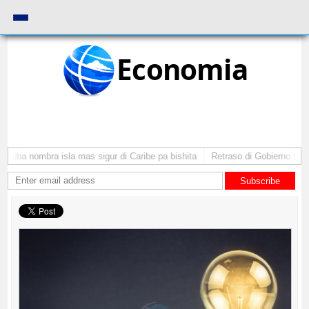
Economia
Aruba nombra isla mas sigur di Caribe pa bishita
Retraso di Gobierno ta po
Subscribe