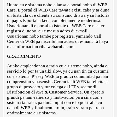
Hunto cu e sistema nobo a lansa e portal nobo di WEB
Care. E portal di WEB Care tawata existi caba y ta duna
un bista cla di e cliente su consumo di awa y su historia
di pago. E portal a keda completamente modernisa.
Usuarionan di e portal existente di WEB Care mester
registra di nobo, cu e mesun adres di e-mail.
Usuarionan nobo tambe por registra, yamando Call
Center di WEB pa inscribi nan adres di e-mail. Ta haya
mas informacion riba webaruba.com.
GRADICIMENTO
Aunke empleadonan a train cu e sistema nobo, ainda e
servicio lo por ta un tiki slow, ya cu nan tin cu custuma
cu e sistema. P’esey WEB ta gradici comunidad pa nan
comprension y pasenshi. Gerencia di WEB ta felicita e
grupo di proyecto y tur colega di ICT y sector di
Distribucion di Awa & Customer Service. Un aprecio
grandi pa nan esfuerso y motivacion pa a siña con e
sistema ta traha, pa duna input con e lo por traha cu
data di WEB y finalmente train, train y train pa traha
optimalmente cu e sistema.