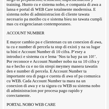
training. Hunto cu e sistema nobo, e compania di awa a
lansa e portal di WEB Care totalmente modernisa. E
sistema nobo di administracion di cliente tawata
necesario pa motibo cu e sistema bieu no tawata cumpli
mas cu exigencianan contemporaneo.
ACCOUNT NUMBER
E mayor cambio pa e clientenan cu un conexion di awa,
ta cu e number di percela ta stop di existi y na su lugar
ta bini e Account Number di 10 cifra. P’esey a
introduci e sistema cu e lema ‘Nos ta bay pa un 10!’.
Por reconoce e Account Number nobo na su 10 cifra y
na e hecho cu e no tin strepi meymey manera tawatin
den e number di percela. E Account Number ta
importante ora di paga e cuenta di awa of pa comunica
cu WEB. Cada Account Number ta mara na un
conexion di awa y e ta sigura cu WEB su sistema nobo
di administracion por procesa pago rapido y
corectamente.
PORTAL NOBO WEB CARE