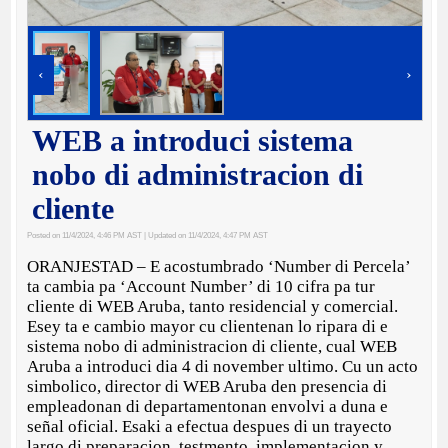
‹
›
WEB a introduci sistema
nobo di administracion di
cliente
Posted on 11/4/2024, 4:46 PM AST
| Updated on 11/4/2024, 4:47 PM AST
ORANJESTAD – E acostumbrado ‘Number di Percela’
ta cambia pa ‘Account Number’ di 10 cifra pa tur
cliente di WEB Aruba, tanto residencial y comercial.
Esey ta e cambio mayor cu clientenan lo ripara di e
sistema nobo di administracion di cliente, cual WEB
Aruba a introduci dia 4 di november ultimo. Cu un acto
simbolico, director di WEB Aruba den presencia di
empleadonan di departamentonan envolvi a duna e
señal oficial. Esaki a efectua despues di un trayecto
largo di preparacion, testmento, implementacion y