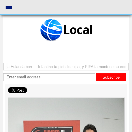
Local
ega Hulanda bon
Infantino ta pidi disculpa, y FIFA ta mantene su como pres
Subscribe