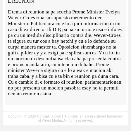
E REUNION
E tema di reunion ta pa scucha Prome Minister Evelyn
Wever-Croes riba su supuesto metemento den
Ministerio Publico ora cu e lo a pidi informacion di un
caso di ex director di DIP, pa na su turno e usa e info ey
pa cu un medida disciplinario contra dje. Wever-Croes
ta sigura cu tur cos a bay netchi y cu e lo defende su
curpa manera mester ta. Oposicion sinembargo no ta
guli e pilder ey y a exigi pa e splica sum es. Y cu lo tin
un mocion di desconfiansa cla caba pa presenta contra
e prome mandatario, cu intencion di bahe. Prome
minister Wever a sigura cu e lo a wak e mocion aki
traha caba, y a bisa cu e ta bin e reunion pa duna cara.
Cu e cambio di e formato di reunion, parlamentarionan
no por presenta un mocion pasobra esey no ta permiti
den un reunion asina.
Copyright © 2026 NoticiaCla.com | "NoticiaCla" is a registered trademark
of Wired Media. All rights reserved.