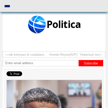
Politica
 atende kehonan di ciudadano
Arends-Reyes(AVP): “Hubentud mester sinti c
Subscribe