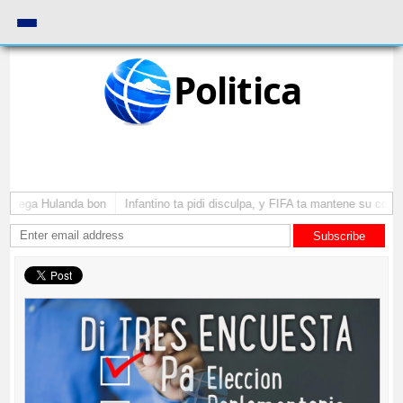
Politica
 a yega Hulanda bon
Infantino ta pidi disculpa, y FIFA ta mantene su como 
Subscribe