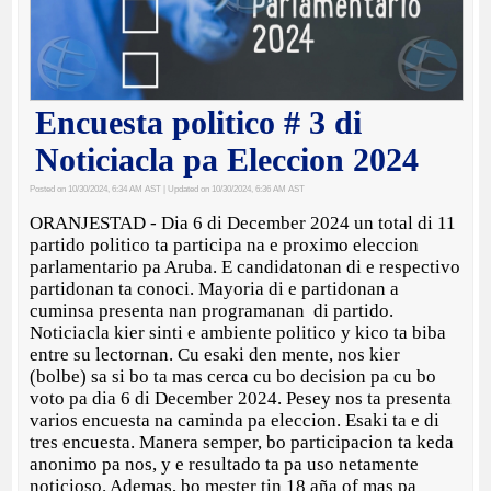
Encuesta politico # 3 di
Noticiacla pa Eleccion 2024
Posted on 10/30/2024, 6:34 AM AST
| Updated on 10/30/2024, 6:36 AM AST
ORANJESTAD - Dia 6 di December 2024 un total di 11
partido politico ta participa na e proximo eleccion
parlamentario pa Aruba. E candidatonan di e respectivo
partidonan ta conoci. Mayoria di e partidonan a
cuminsa presenta nan programanan di partido.
Noticiacla kier sinti e ambiente politico y kico ta biba
entre su lectornan. Cu esaki den mente, nos kier
(bolbe) sa si bo ta mas cerca cu bo decision pa cu bo
voto pa dia 6 di December 2024. Pesey nos ta presenta
varios encuesta na caminda pa eleccion. Esaki ta e di
tres encuesta. Manera semper, bo participacion ta keda
anonimo pa nos, y e resultado ta pa uso netamente
noticioso. Ademas, bo mester tin 18 aña of mas pa