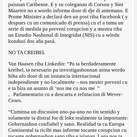
paisnan Caribense. E y su coleganan di Corsou y Sint
Maarten no a wordo informa door di dje di antemano. E
Prome Minister a declará den un post riba Facebook ( y
despues cu un comunicado di prensa) cu el a tuma un
serie di medida pa prevení corupcion y a mustra riba
un Estudio Nashonal di Integridat (NIS) cu a wòrdu
kondusí dos aña pasá.
NO TA CREIBEL
Van Haasen riba Linkedin: “Pa ta berdaderamente
kreibel, ta nesesario pa investigashonnan asina wordo
hiba afo door di un instancia internacional
independiente y no localmente – nos mester prevení cu
e ta bira un asunto di ‘nos me cu nos me ”
, Parlamentario cu a descarta e refutacion di Wever-
Croes.
“Cuminsa un discusion uno-pa-uno no tin sentido y
solamente ta distraí for di loke realmente ta importante:
Gobernashon confiabel y sano. Realidad ta cu Europa
Continental ta ricibi mas informe tocante corupcion cu
tocante gobernashon sano riba e islanan. Laga nos ta