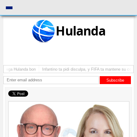
Hulanda
a yega Hulanda bon
Infantino ta pidi disculpa, y FIFA ta mantene su como 
Subscribe