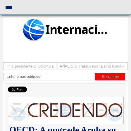
Internacional
ta como presidente di Colombia
ANALISIS |Pakico nos ta sinti liberdad pa 
Subscribe
OECD: A upgrade Aruba su