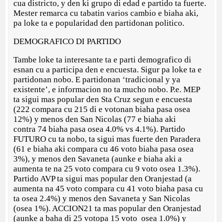
cua districto, y den ki grupo di edad e partido ta fuerte.
Mester remarca cu tabatin varios cambio e biaha aki,
pa loke ta e popularidad den partidonan politico.
DEMOGRAFICO DI PARTIDO
Tambe loke ta interesante ta e parti demografico di
esnan cu a participa den e encuesta. Sigur pa loke ta e
partidonan nobo. E partidonan ‘tradicional y ya
existente’, e informacion no ta mucho nobo. P.e. MEP
ta sigui mas popular den Sta Cruz segun e encuesta
(222 compara cu 215 di e votonan biaha pasa osea
12%) y menos den San Nicolas (77 e biaha aki
contra 74 biaha pasa osea 4.0% vs 4.1%). Partido
FUTURO cu ta nobo, ta sigui mas fuerte den Paradera
(61 e biaha aki compara cu 46 voto biaha pasa osea
3%), y menos den Savaneta (aunke e biaha aki a
aumenta te na 25 voto compara cu 9 voto osea 1.3%).
Partido AVP ta sigui mas popular den Oranjestad (a
aumenta na 45 voto compara cu 41 voto biaha pasa cu
ta osea 2.4%) y menos den Savaneta y San Nicolas
(osea 1%). ACCION21 ta mas popular den Oranjestad
(aunke a baha di 25 votopa 15 voto osea 1.0%) y