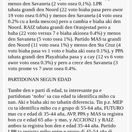
menos den Savaneta (2 voto osea 0,1%). LPR
tabata grandi den Noord (22 voto biaha pasa pero awor
19 voto osea 0.6%) y menos den Savaneta (4 voto osea
0.2% cu a keda mescos) pero a cambia e biaha aki den
Noord. RAIZ tabata grandi den Oranjestad pero a
baha (22 voto versus 7 e biaha akiosea 0.4%) y menos
den Savaneta (5 voto osea 1%). Partido MAS ta grandi
den Noord (11 voto osea 1%) y menos den Sta Cruz (4
voto biaha pasa vs 1 voto e biaha aki osea 0.1%), y PPA
tabata grandi den Playabiaha pasa y a cay (12 vs 6 voto
awor voto osea 0.3%) y pero a crece den Savaneta (3
voto prome vs 7 awor osea 0.4%.
PARTIDONAN SEGUN EDAD
Tambe den e parti di edad, ta interesante pa e
partidonan ‘nobo’ sa cua edad ta identifica miho cu
nan. Aki e biaha aki no tabatin diferencia. Tin p.e. MEP
cu ta identifica miho cu e grupo di 55-64 aña, FUTURO
mas cu e edad di 35-44 aña, AVP, PPA y MAS ta registra
bon cu e edad 65 aña- y mas, y ACCION21 y RAIZ
ambos ta registra bon den e edad 35-44 aña. Partido
LPR ta registra miho entre e grupo di 45-54 aña di