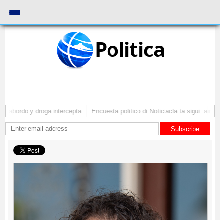
Politica
 abordo y droga intercepta
Encuesta politico di Noticiacla ta sigui: ainda 
Subscribe