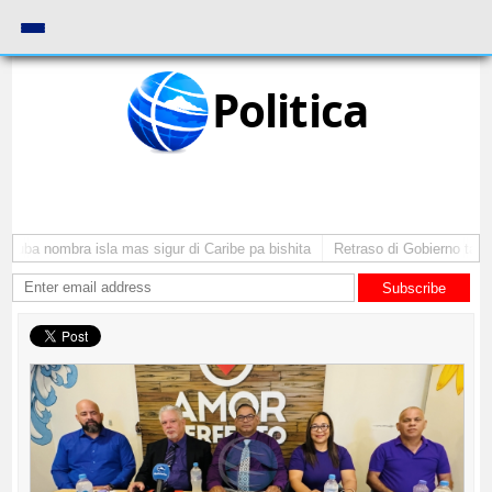
Politica
Aruba nombra isla mas sigur di Caribe pa bishita
Retraso di Gobierno ta pon
Subscribe