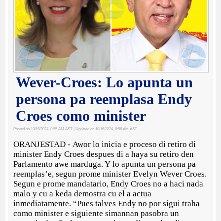
Wever-Croes: Lo apunta un
persona pa reemplasa Endy
Croes como minister
Posted on 10/16/2024, 8:55 AM AST
| Updated on 10/16/2024, 8:56 AM AST
ORANJESTAD - Awor lo inicia e proceso di retiro di
minister Endy Croes despues di a haya su retiro den
Parlamento awe marduga. Y lo apunta un persona pa
reemplas’e, segun prome minister Evelyn Wever Croes.
Segun e prome mandatario, Endy Croes no a haci nada
malo y cu a keda demostra cu el a actua
inmediatamente. “Pues talves Endy no por sigui traha
como minister e siguiente simannan pasobra un