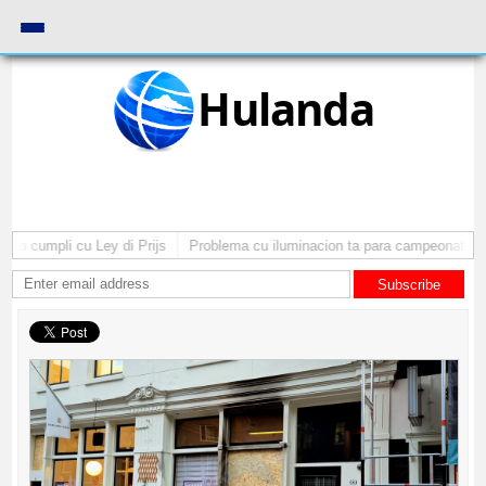
Hulanda
no cumpli cu Ley di Prijs
Problema cu iluminacion ta para campeonato di 
Subscribe