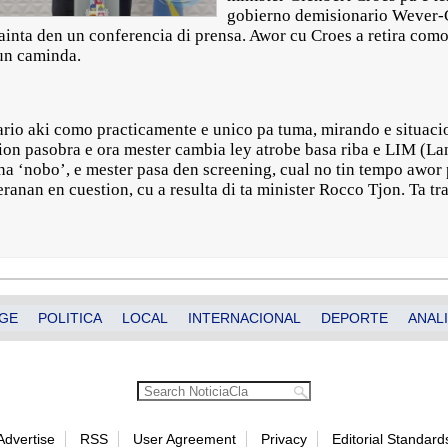
gobierno demisionario Wever-C
inta den un conferencia di prensa. Awor cu Croes a retira como 
 un caminda.
rio aki como practicamente e unico pa tuma, mirando e situacio
pcion pasobra e ora mester cambia ley atrobe basa riba e LIM (L
na ‘nobo’, e mester pasa den screening, cual no tin tempo awor 
eranan en cuestion, cu a resulta di ta minister Rocco Tjon. Ta tra
GE
POLITICA
LOCAL
INTERNACIONAL
DEPORTE
ANALI
Advertise
RSS
User Agreement
Privacy
Editorial Standard