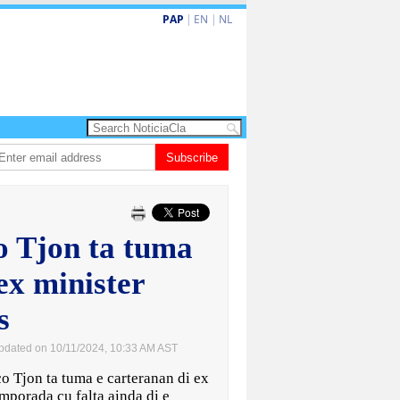
PAP
|
EN
|
NL
ruba ta enfrenta Sur Korea den duelo di pitcheo
Subscribe
Opinion: Articulo 38 no ta
o Tjon ta tuma
ex minister
s
pdated on 10/11/2024, 10:33 AM AST
Tjon ta tuma e carteranan di ex
mporada cu falta ainda di e