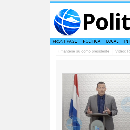
Poli
FRONT PAGE
POLITICA
LOCAL
IN
fantino ta pidi disculpa, y FIFA ta mantene su como presidente
Video: RIU