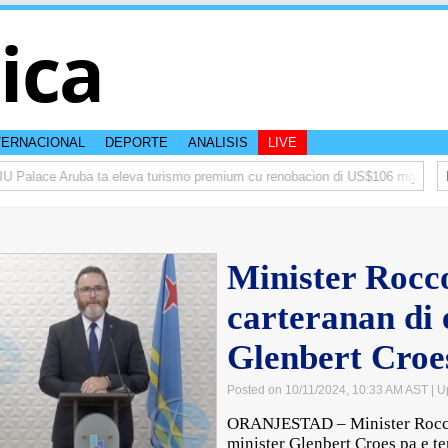
tica
TERNACIONAL
DEPORTE
ANALISIS
LIVE
 Palace Aruba ta eleva turismo premium cu renobacion di US$106 miyon
A
Minister Rocc
carteranan di 
Glenbert Croe
Posted on 10/11/2024, 10:33 AM AST
| U
ORANJESTAD – Minister Rocco 
minister Glenbert Croes pa e te