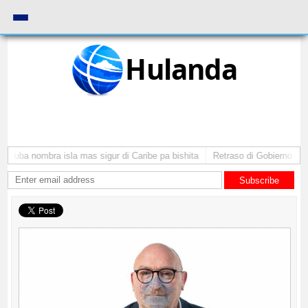
Hulanda
 Aruba nombra isla mas sigur di Caribe pa bishita
Retraso di Gobierno ta p
Subscribe