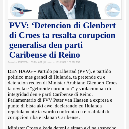
PVV: ‘Detencion di Glenbert
di Croes ta resalta corupcion
generalisa den parti
Caribense di Reino
Posted on 10/10/2024, 1:55 PM AST
| Updated on 10/10/2024, 1:56 PM AST
DEN HAAG – Partido pa Libertad (PVV), e partido
politico mas grandi di Hulanda, ta pretende cu e
detencion recien di Minister Arubiano Glenbert Croes
ta revela e “gebreide corupcion” y violacionnan di
integridad den e parti Caribense di Reino.
Parlamentario di PVV Peter van Haasen a expresa e
punto di bista aki awe, declarando cu Hulanda
repetidamente ta wordo confronta cu e realidad di
corupcion riba e islanan Caribense.
Minister Croes a keda deteni e siman aki pa sospecho