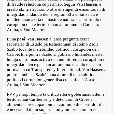
di fraude relaciona cu permiso. Segun Van Haasen, e
aresto aki ta sirbi como otro ehempel di e asuntonan di
integridad andando den e region. El a enfatisa cu e
incidentenan aki ta demostra e naturalesa profundo di
corupcion den e teritorionan autonomo di Curaçao,
Aruba, y Sint Maarten.
Luna pasá, Van Haasen a lansa pregunta cerca
secretario di Estado pa Relacionnan di Reino Zsolt
Szabó tocante instabilidad político i corupcion den
Caribe. El a puntra Szabó si gobièrno hulandes mester
hunga un rol mas activo den monitoreo di corupshon i
integridad den e paisnan autonomo, usando e mesun
normanan cu Transparency International. Van Haasen a
puntra tambe si Szabó ta na altura di e instabilidad
político i corupcion generalisa cu ta afectá Corsou,
Aruba, i Sint Maarten.
PVV pa hopi tempo ta critico riba e gobernacion den e
teritorionan Caribense, y e detencion di Croes a
alimenta e preocupacionnan continuo di e partido riba
e necesidad di un supervision y intervencion mas