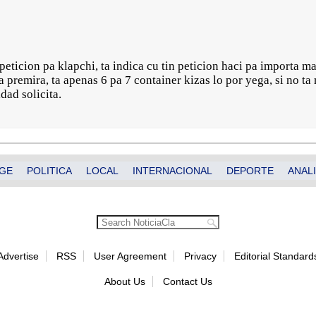
 peticion pa klapchi, ta indica cu tin peticion haci pa importa m
a premira, ta apenas 6 pa 7 container kizas lo por yega, si no 
idad solicita.
GE
POLITICA
LOCAL
INTERNACIONAL
DEPORTE
ANALI
Advertise
RSS
User Agreement
Privacy
Editorial Standard
About Us
Contact Us