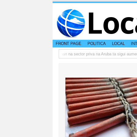
Loc
FRONT PAGE
POLITICA
LOCAL
IN
actual di Aruba?
Prestamonan na sector priva na Aruba ta sigui aumenta