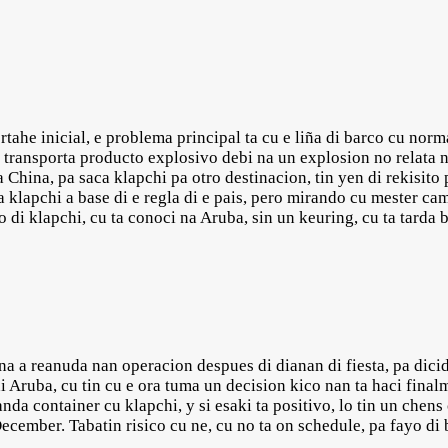
tahe inicial, e problema principal ta cu e liña di barco cu norm
transporta producto explosivo debi na un explosion no relata na
China, pa saca klapchi pa otro destinacion, tin yen di rekisito p
a klapchi a base di e regla di e pais, pero mirando cu mester ca
po di klapchi, cu ta conoci na Aruba, sin un keuring, cu ta tarda 
 a reanuda nan operacion despues di dianan di fiesta, pa dicidi
 Aruba, cu tin cu e ora tuma un decision kico nan ta haci final
anda container cu klapchi, y si esaki ta positivo, lo tin un chen
ecember. Tabatin risico cu ne, cu no ta on schedule, pa fayo di