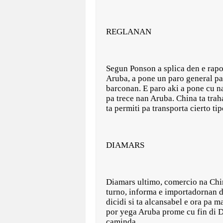
REGLANAN
Segun Ponson a splica den e rapor
Aruba, a pone un paro general pa 
barconan. E paro aki a pone cu na 
pa trece nan Aruba. China ta trah
ta permiti pa transporta cierto ti
DIAMARS
Diamars ultimo, comercio na China
turno, informa e importadornan di
dicidi si ta alcansabel e ora pa m
por yega Aruba prome cu fin di D
caminda.