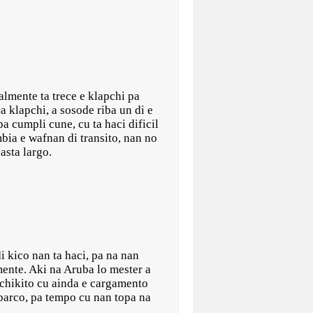
almente ta trece e klapchi pa
 klapchi, a sosode riba un di e
a cumpli cune, cu ta haci dificil
mbia e wafnan di transito, nan no
basta largo.
 kico nan ta haci, pa na nan
mente. Aki na Aruba lo mester a
s chikito cu ainda e cargamento
 barco, pa tempo cu nan topa na