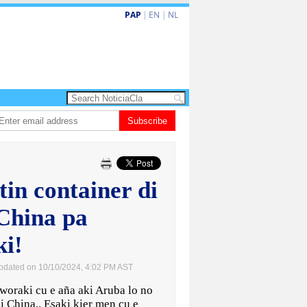
PAP
|
EN
|
NL
a barionan pa atende kehonan di ciudadano
Subscribe
Gobierno ta amplia ayudo fin
in container di
 China pa
ki!
pdated on 10/10/2024, 4:02 PM AST
raki cu e aña aki Aruba lo no
di China.. Esaki kier men cu e