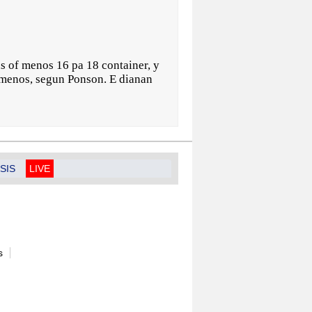
as of menos 16 pa 18 container, y
ta menos, segun Ponson. E dianan
SIS
LIVE
s