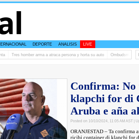
al
TERNACIONAL
DEPORTE
ANALISIS
LIVE
Tres homber arma a atraca persona y horta su auto
Ombudsman ta bishit
Confirma: No t
klapchi for di
Aruba e aña a
Posted on 10/10/2024, 11:05 AM AST
| U
ORANJESTAD – Ta confirma awo
ricibi container di klapchi for 