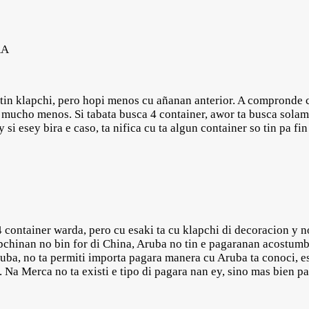
RA
tin klapchi, pero hopi menos cu añanan anterior. A compronde c
 mucho menos. Si tabata busca 4 container, awor ta busca solam
si esey bira e caso, ta nifica cu ta algun container so tin pa fin
 container warda, pero cu esaki ta cu klapchi di decoracion y 
pchinan no bin for di China, Aruba no tin e pagaranan acostumbra
ruba, no ta permiti importa pagara manera cu Aruba ta conoci, 
 Na Merca no ta existi e tipo di pagara nan ey, sino mas bien p