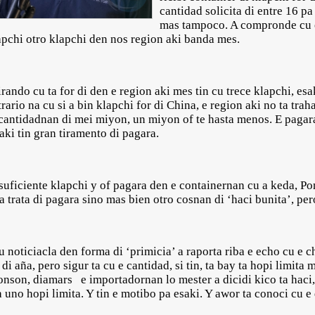
cantidad solicita di entre 16 pa
mas tampoco. A compronde cu e
apchi otro klapchi den nos region aki banda mes.
ndo cu ta for di den e region aki mes tin cu trece klapchi, esa
ario na cu si a bin klapchi for di China, e region aki no ta tra
 cantidadnan di mei miyon, un miyon of te hasta menos. E pagara
 aki tin gran tiramento di pagara.
 suficiente klapchi y of pagara den e containernan cu a keda, Pon
ta trata di pagara sino mas bien otro cosnan di ‘haci bunita’, pe
 noticiacla den forma di ‘primicia’ a raporta riba e echo cu e ch
 di aña, pero sigur ta cu e cantidad, si tin, ta bay ta hopi limita
son, diamars e importadornan lo mester a dicidi kico ta haci,
ta uno hopi limita. Y tin e motibo pa esaki. Y awor ta conoci cu e