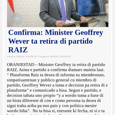
Confirma: Minister Geoffrey
Wever ta retira di partido
RAIZ
Posted on 10/8/2024, 12:39 PM AST
| Updated on 10/8/2024, 12:40 PM AST
ORANJESTAD – Minister Geoffrey ta retira di partido
RAIZ. Asina e partido a confirma diamars mainta laat.
“ Plataforma Raiz ta desea di informa su miembronan,
simpatisantenan y publico general cu miembro di
partido, Geoffrey Wever a tuma e decision pa retira di e
plataforma” e comunicado a bisa. Segun e partido, e
decision tabata uno propio “y a wordo tuma a base di
un bista diferente di con e como persona ta desea di
sigui traha ariba pa nos pais y con politica mester
wordo hiba”. No ta bisa si, entrante ki fecha, ni si e ta