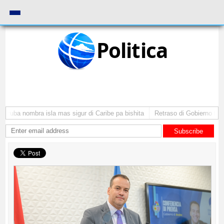
Politica
Aruba nombra isla mas sigur di Caribe pa bishita
Retraso di Gobierno ta po
Subscribe