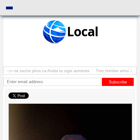
Local
nan na sector priva na Aruba ta sigui aumenta
Tres homber arma a atraca 
Subscribe