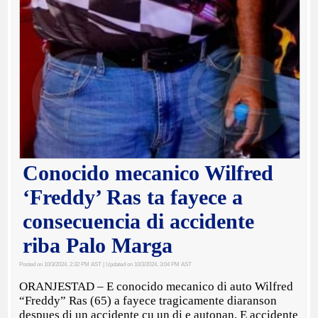
Conocido mecanico Wilfred
‘Freddy’ Ras ta fayece a
consecuencia di accidente
riba Palo Marga
Posted on 10/3/2024, 2:32 PM AST
| Updated on 10/3/2024, 3:04 PM AST
ORANJESTAD – E conocido mecanico di auto Wilfred
“Freddy” Ras (65) a fayece tragicamente diaranson
despues di un accidente cu un di e autonan. E accidente