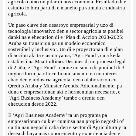
agricola como un pilar di nos economia. Resultado di e
estudio lo bira parti di e maneho pa stimula e industria
agricola.
Un paso clave den desaroyo empresarial y uzo di
tecnologia innovativo den e sector agricola ta posibel
danki na e ehecucion di e ‘Plan di Accion 2023-2025:
Aruba su transicion pa un modelo economico
sostenibel y inclusivo’. Un di e proyectonan di e plan
di accion aki ta e asina yama, ‘Agri Fund’, cu a keda
estableci na Maart ultimo. Despues di un proceso legal
di 2 aña, e ‘Agri Fund’ a pone un suma disponibel di 3
miyon florin pa ofrece financiamento na un interes
abao den e industria agricola, den colaboracion cu
Qredits Aruba y Minister Arends. Adicionalmente, pa
duna e empresarionan aki e hermentnan necesario, e
‘Agri Business Academy’ tambe a drenta den
ehecucion desde 2022.
E ‘Agri Business Academy’ ta un programa pa
empresarionan cu kier cuminsa nan propio negoshi of
cu tin nan negoshi caba den e sector di Agricultura y ta
desea di haya mas conocemento y experiencia den e