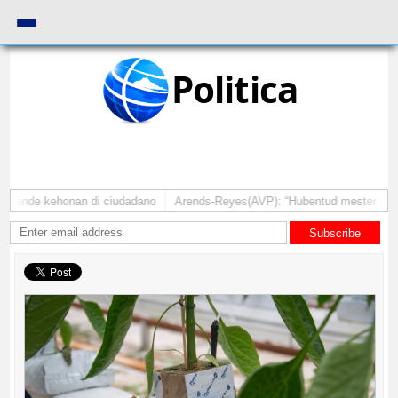
Politica
atende kehonan di ciudadano
Arends-Reyes(AVP): “Hubentud mester sinti c
Subscribe