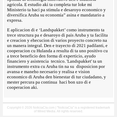
agricola. E estudio aki ta completa tur loke mi
Ministerio ta haci pa stimula e desaroyo economico y
diversifica Aruba su economia” asina e mandatario a
expresa.
E aplicacion di e ‘Landspakket’ como instrumento ta
trece structura pa e desaroyo di pais Aruba y ta facilita
e creacion y ehecucion di varios proyecto concreto na
un manera integral. Den e trayecto di 2021 padilanti, e
cooperacion cu Hulanda a resulta di ta uno positivo cu
a trece beneficio den forma di experticio, ayudo
financiero y asistencia tecnico. 'Landspakket' ta un
instrumento extra cu Aruba tin na su disposicion por
avansa e maneho necesario y realisa e vision
economico di Aruba den bienestar di tur ciudadano, y
mester percura pa continua haci bon uzo di e
cooperacion aki.
Copyright © 2026 NoticiaCla.com | "NoticiaCla" is a registered trademark
of Wired Media. All rights reserved.