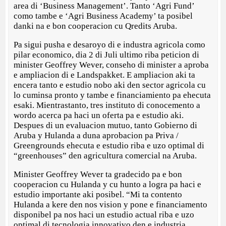
area di ‘Business Management’. Tanto ‘Agri Fund’
como tambe e ‘Agri Business Academy’ ta posibel
danki na e bon cooperacion cu Qredits Aruba.
Pa sigui pusha e desaroyo di e industra agricola como
pilar economico, dia 2 di Juli ultimo riba peticion di
minister Geoffrey Wever, conseho di minister a aproba
e ampliacion di e Landspakket. E ampliacion aki ta
encera tanto e estudio nobo aki den sector agricola cu
lo cuminsa pronto y tambe e financiamiento pa ehecuta
esaki. Mientrastanto, tres instituto di conocemento a
wordo acerca pa haci un oferta pa e estudio aki.
Despues di un evaluacion mutuo, tanto Gobierno di
Aruba y Hulanda a duna aprobacion pa Priva /
Greengrounds ehecuta e estudio riba e uzo optimal di
“greenhouses” den agricultura comercial na Aruba.
Minister Geoffrey Wever ta gradecido pa e bon
cooperacion cu Hulanda y cu hunto a logra pa haci e
estudio importante aki posibel. “Mi ta contento
Hulanda a kere den nos vision y pone e financiamento
disponibel pa nos haci un estudio actual riba e uzo
optimal di tecnologia innovativo den e industria