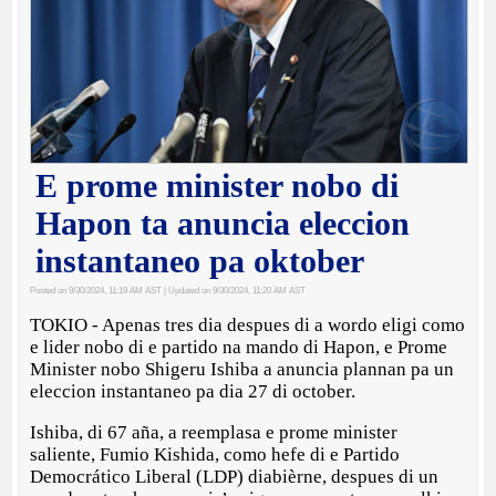
E prome minister nobo di
Hapon ta anuncia eleccion
instantaneo pa oktober
Posted on 9/30/2024, 11:19 AM AST
| Updated on 9/30/2024, 11:20 AM AST
TOKIO - Apenas tres dia despues di a wordo eligi como
e lider nobo di e partido na mando di Hapon, e Prome
Minister nobo Shigeru Ishiba a anuncia plannan pa un
eleccion instantaneo pa dia 27 di october.
Ishiba, di 67 aña, a reemplasa e prome minister
saliente, Fumio Kishida, como hefe di e Partido
Democrático Liberal (LDP) diabièrne, despues di un