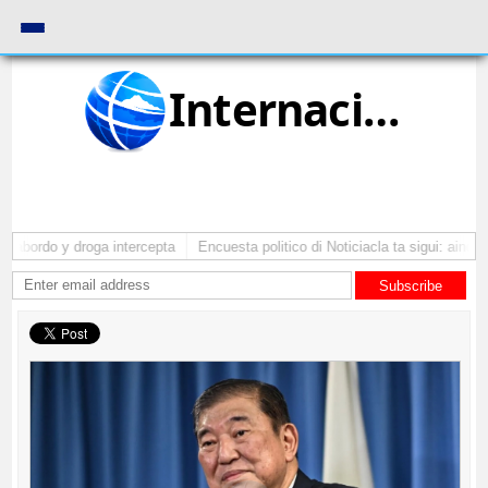
Internacional
 abordo y droga intercepta
Encuesta politico di Noticiacla ta sigui: ainda t
Subscribe