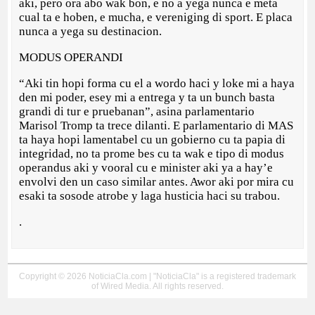
aki, pero ora abo wak bon, e no a yega nunca e meta
cual ta e hoben, e mucha, e vereniging di sport. E placa
nunca a yega su destinacion.
MODUS OPERANDI
“Aki tin hopi forma cu el a wordo haci y loke mi a haya
den mi poder, esey mi a entrega y ta un bunch basta
grandi di tur e pruebanan”, asina parlamentario
Marisol Tromp ta trece dilanti. E parlamentario di MAS
ta haya hopi lamentabel cu un gobierno cu ta papia di
integridad, no ta prome bes cu ta wak e tipo di modus
operandus aki y vooral cu e minister aki ya a hay’e
envolvi den un caso similar antes. Awor aki por mira cu
esaki ta sosode atrobe y laga husticia haci su trabou.
.
Copyright © 2026 NoticiaCla.com | "NoticiaCla" is a registered trademark
of Wired Media. All rights reserved.