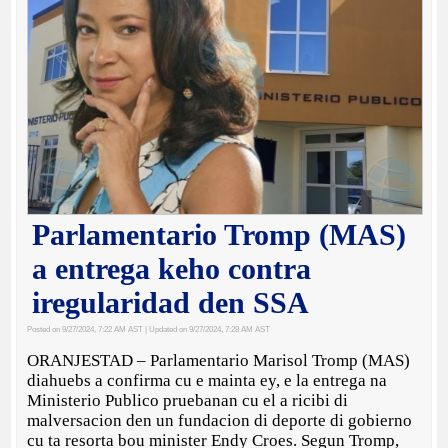
Parlamentario Tromp (MAS)
a entrega keho contra
iregularidad den SSA
Posted on 9/27/2024, 7:22 AM AST
| Updated on 9/27/2024, 7:28 AM AST
ORANJESTAD – Parlamentario Marisol Tromp (MAS)
diahuebs a confirma cu e mainta ey, e la entrega na
Ministerio Publico pruebanan cu el a ricibi di
malversacion den un fundacion di deporte di gobierno
cu ta resorta bou minister Endy Croes. Segun Tromp,