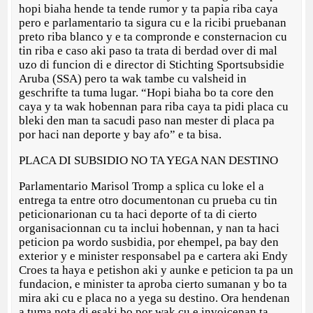
hopi biaha hende ta tende rumor y ta papia riba caya
pero e parlamentario ta sigura cu e la ricibi pruebanan
preto riba blanco y e ta compronde e consternacion cu
tin riba e caso aki paso ta trata di berdad over di mal
uzo di funcion di e director di Stichting Sportsubsidie
Aruba (SSA) pero ta wak tambe cu valsheid in
geschrifte ta tuma lugar. “Hopi biaha bo ta core den
caya y ta wak hobennan para riba caya ta pidi placa cu
bleki den man ta sacudi paso nan mester di placa pa
por haci nan deporte y bay afo” e ta bisa.
PLACA DI SUBSIDIO NO TA YEGA NAN DESTINO
Parlamentario Marisol Tromp a splica cu loke el a
entrega ta entre otro documentonan cu prueba cu tin
peticionarionan cu ta haci deporte of ta di cierto
organisacionnan cu ta inclui hobennan, y nan ta haci
peticion pa wordo susbidia, por ehempel, pa bay den
exterior y e minister responsabel pa e cartera aki Endy
Croes ta haya e petishon aki y aunke e peticion ta pa un
fundacion, e minister ta aproba cierto sumanan y bo ta
mira aki cu e placa no a yega su destino. Ora hendenan
a tuma nota di esaki bo por wak cu e invoicenan ta