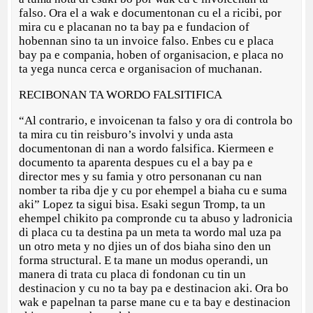
falso. Ora el a wak e documentonan cu el a ricibi, por
mira cu e placanan no ta bay pa e fundacion of
hobennan sino ta un invoice falso. Enbes cu e placa
bay pa e compania, hoben of organisacion, e placa no
ta yega nunca cerca e organisacion of muchanan.
RECIBONAN TA WORDO FALSITIFICA
“Al contrario, e invoicenan ta falso y ora di controla bo
ta mira cu tin reisburo’s involvi y unda asta
documentonan di nan a wordo falsifica. Kiermeen e
documento ta aparenta despues cu el a bay pa e
director mes y su famia y otro personanan cu nan
nomber ta riba dje y cu por ehempel a biaha cu e suma
aki” Lopez ta sigui bisa. Esaki segun Tromp, ta un
ehempel chikito pa compronde cu ta abuso y ladronicia
di placa cu ta destina pa un meta ta wordo mal uza pa
un otro meta y no djies un of dos biaha sino den un
forma structural. E ta mane un modus operandi, un
manera di trata cu placa di fondonan cu tin un
destinacion y cu no ta bay pa e destinacion aki. Ora bo
wak e papelnan ta parse mane cu e ta bay e destinacion