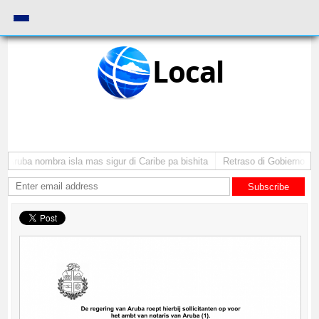
Local
 Aruba nombra isla mas sigur di Caribe pa bishita
Retraso di Gobierno ta p
Subscribe