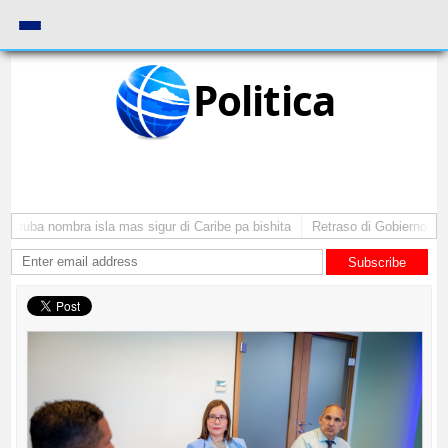
Politica
 Aruba nombra isla mas sigur di Caribe pa bishita
Retraso di Gobierno ta p
Subscribe