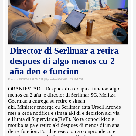
Director di Serlimar a retira
despues di algo menos cu 2
aña den e funcion
Posted on 9/20/2024, 9:51 AM AST
| Updated on 9/20/2024, 12:51 PM AST
ORANJESTAD – Despues di a ocupa e funcion algo
menos cu 2 aña, e director di Serlimar SG, Melitza
Geerman a entrega su retiro e siman
aki. Minister encarga cu Serlimar, esta Ursell Arends
mes a keda notifica e siman aki di e decision aki via
e Hunta di Supervision(RvT). No ta conoci kico e
motibo ta pa e retiro aki despues di menos di un aña
den e funcion. For di e reaccion a compronde cu e