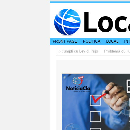
Loc
FRONT PAGE
POLITICA
LOCAL
IN
rno lo multa supermercado cu no cumpli cu Ley di Prijs
Problema cu ilumi