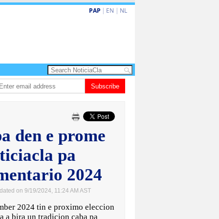
PAP
|
EN
|
NL
enobacion di US$106 miyon ta duna Riu Palace Aruba un impulso nobo
Subscribe
V
pa den e prome
ticiacla pa
amentario 2024
dated on 9/19/2024, 11:24 AM AST
er 2024 tin e proximo eleccion
 a bira un tradicion caba pa