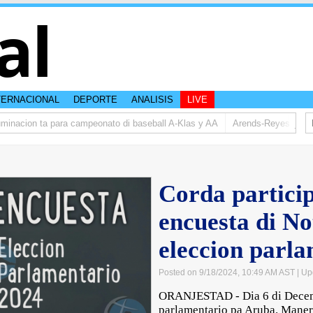
al
TERNACIONAL
DEPORTE
ANALISIS
LIVE
nacion ta para campeonato di baseball A-Klas y AA
Arends-Reyes (AVP): R
Corda partici
encuesta di No
eleccion parl
Posted on 9/18/2024, 10:49 AM AST
| Up
ORANJESTAD - Dia 6 di Decemb
parlamentario pa Aruba. Manera