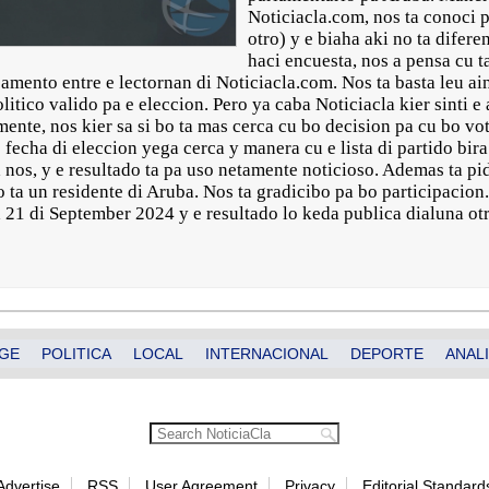
Noticiacla.com, nos ta conoci p
otro) y e biaha aki no ta difer
haci encuesta, nos a pensa cu 
amento entre e lectornan di Noticiacla.com. Nos ta basta leu ain
litico valido pa e eleccion. Pero ya caba Noticiacla kier sinti e
mente, nos kier sa si bo ta mas cerca cu bo decision pa cu bo v
fecha di eleccion yega cerca y manera cu e lista di partido bir
 nos, y e resultado ta pa uso netamente noticioso. Ademas ta pi
o ta un residente di Aruba. Nos ta gradicibo pa bo participacion
 21 di September 2024 y e resultado lo keda publica dialuna otr
GE
POLITICA
LOCAL
INTERNACIONAL
DEPORTE
ANALI
Advertise
RSS
User Agreement
Privacy
Editorial Standard